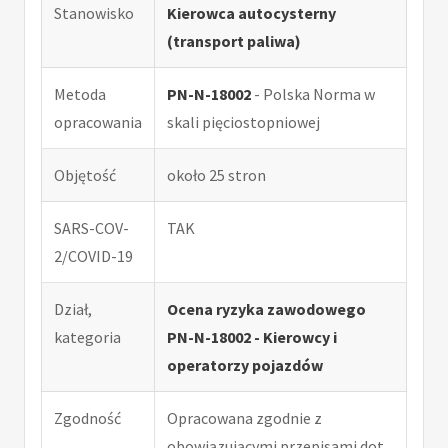
Stanowisko
Kierowca autocysterny
(transport paliwa)
Metoda
PN-N-18002
- Polska Norma w
opracowania
skali pięciostopniowej
Objętość
około 25 stron
SARS-COV-
TAK
2/COVID-19
Dział,
Ocena ryzyka zawodowego
kategoria
PN-N-18002 - Kierowcy i
operatorzy pojazdów
Zgodność
Opracowana zgodnie z
obowiązującymi przepisami dot.