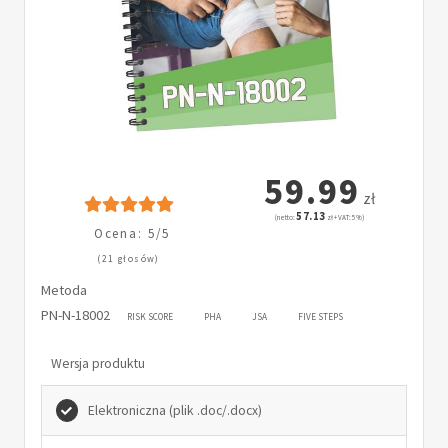
59.99
zł
57.13
(netto:
zł + VAT: 5%)
Ocena: 5/5
(21 głosów)
Metoda
PN-N-18002
RISK SCORE
PHA
JSA
FIVE STEPS
Wersja produktu
Elektroniczna (plik .doc/.docx)