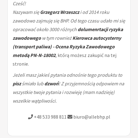
Cześć!
Nazywam się
Grzegorz Wrzeszcz
i od 2014 roku
zawodowo zajmuję się BHP. Od tego czasu udało mi się
opracować około 3000 różnych
dolumenrtacji ryzyka
zawodowego
w tym rownież
Kierowca autocysterny
(transport paliwa) - Ocena Ryzyka Zawodowego
metodą PN-N-18002
, którą możesz zakupić na tej
stronie.
Jeżeli masz jakieś pytania odnośnie tego produktu to
pisz
śmiało lub
dzwoń
! Z przyjemnością odpowiem na
wszystkie twoje pytania i rozwieję (mam nadzieję)
wszelkie wątpliwości.
+48 533 988 811
biuro@allebhp.pl