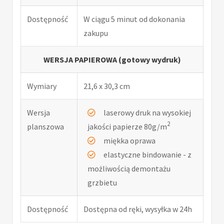
Dostępność
W ciągu 5 minut od dokonania
zakupu
WERSJA PAPIEROWA (gotowy wydruk)
Wymiary
21,6 x 30,3 cm
Wersja
laserowy druk na wysokiej
2
planszowa
jakości papierze 80g/m
miękka oprawa
elastyczne bindowanie - z
możliwością demontażu
grzbietu
Dostępność
Dostępna od ręki, wysyłka w 24h