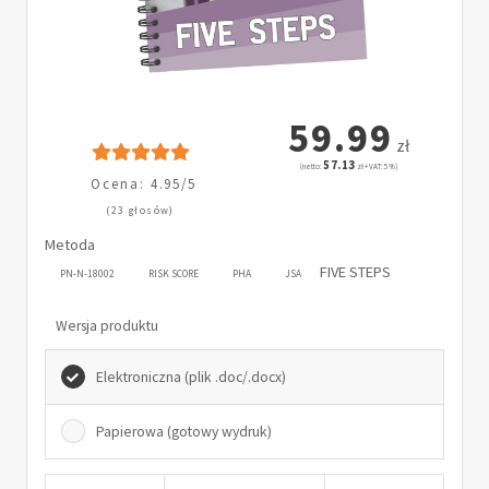
59.99
zł
57.13
(netto:
zł + VAT: 5%)
Ocena: 4.95/5
(23 głosów)
Metoda
FIVE STEPS
PN-N-18002
RISK SCORE
PHA
JSA
Wersja produktu
Elektroniczna (plik .doc/.docx)
Papierowa (gotowy wydruk)