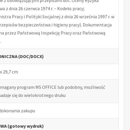
 z obowiązującymi przepisami dot. Oceny Ryzyka
 z dnia 26 czerwca 1974 r. – Kodeks pracy;
tra Pracy i Polityki Socjalnej z dnia 26 września 1997 r. w
rzepisów bezpieczeństwa i higieny pracy). Dokumentacja
na przez Państwową Inspekcję Pracy oraz Państwową
.
NICZNA (DOC/DOCX)
x 29,7 cm
ymagany program MS OFFICE lub podobny, możliwość
nadaje się do wielokrotnego druku
 dokonania zakupu
WA (gotowy wydruk)