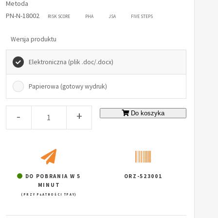
Metoda
PN-N-18002
RISK SCORE
PHA
JSA
FIVE STEPS
Wersja produktu
Elektroniczna (plik .doc/.docx)
Papierowa (gotowy wydruk)
-
+
Do koszyka
DO POBRANIA W 5
ORZ-523001
MINUT
(PRZY PŁATNOŚCI TPAY)