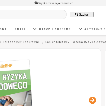
Szybka realizacja zamówień
Szukaj
DOWE
ZNAKI
HACCP I GHP/GMP
ARTYKUŁY 
Sprzedawcy i pokrewni
Kasjer biletowy - Ocena Ryzyka Zaw