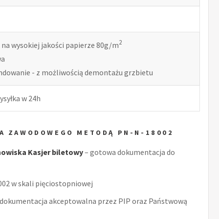
2
 na wysokiej jakości papierze 80g/m
wa
indowanie - z możliwością demontażu grzbietu
ysyłka w 24h
KA ZAWODOWEGO METODĄ PN-N-18002
owiska Kasjer biletowy
– gotowa dokumentacja do
2 w skali pięciostopniowej
 dokumentacja akceptowalna przez PIP oraz Państwową