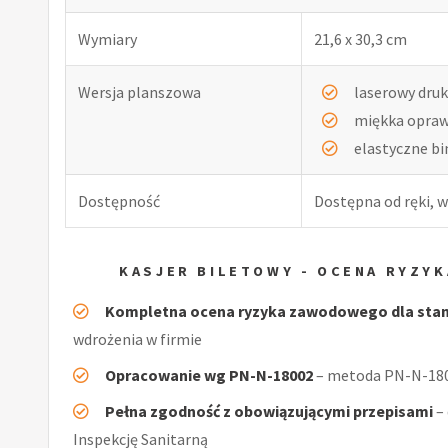
Wymiary
21,6 x 30,3 cm
Wersja planszowa
laserowy druk
miękka opra
elastyczne b
Dostępność
Dostępna od ręki, w
KASJER BILETOWY - OCENA RYZY
Kompletna ocena ryzyka zawodowego dla stan
wdrożenia w firmie
Opracowanie wg PN-N-18002
– metoda PN-N-1800
Pełna zgodność z obowiązującymi przepisami
–
Inspekcję Sanitarną