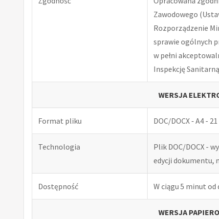
Zgodność
Opracowana zgodnie
Zawodowego (Ustawa
Rozporządzenie Minis
sprawie ogólnych p
w pełni akceptowal
Inspekcję Sanitarną
WERSJA ELEKTRO
Format pliku
DOC/DOCX - A4 - 21 
Technologia
Plik DOC/DOCX - w
edycji dokumentu, 
Dostępność
W ciągu 5 minut od
WERSJA PAPIERO