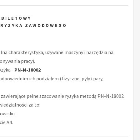
 BILETOWY
 RYZYKA ZAWODOWEGO
ólna charakterystyka, używane maszyny i narzędzia na
konywania pracy).
yzyka -
PN-N-18002
.
odpowiednim ich podziałem (fizyczne, pyły i pary,
zawierające pełne szacowanie ryzyka metodą PN-N-18002
iedzialności za to.
owisku.
ie A4.