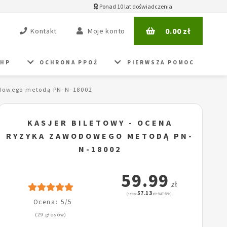
Ponad 10 lat doświadczenia
0.00
zł
Kontakt
Moje konto
BHP
OCHRONA PPOŻ
PIERWSZA POMOC
odowego metodą PN-N-18002
KASJER BILETOWY - OCENA
RYZYKA ZAWODOWEGO METODĄ PN-
N-18002
59.99
zł
57.13
(netto:
zł + VAT: 5%)
Ocena: 5/5
(29 głosów)