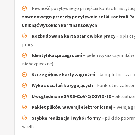
Pewność pozytywnego przejścia kontroli instytucj
zawodowego przeszły pozytywnie setki kontroli Pań
uniknąć wysokich kar finansowych
Rozbudowana karta stanowiska pracy
– opis cz
pracy
Identyfikacja zagrożeń
– pełen wykaz czynników (
niebezpieczne)
Szczegółowe karty zagrożeń
– kompletne szaco
Wykaz działań korygujących
– konkretne zalecen
Uwzględnione SARS-CoV-2/COVID-19
– aktualiz
Pakiet plików w wersji elektronicznej
– wersja g
Szybka realizacja i wybór formy
– pliki do pobra
w 24h