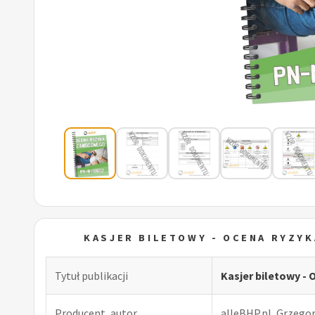
KASJER BILETOWY - OCENA RYZY
Tytuł publikacji
Kasjer biletowy 
Producent, autor
alleBHP.pl, Grzego