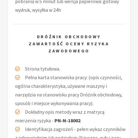
pobrania w 5 minut lub wersja papierowa: gotowy
wydruk, wysyłka w 24h
DRÓŻNIK OBCHODOWY
ZAWARTOŚĆ OCENY RYZYKA
ZAWODOWEGO
Strona tytułowa.
Pełna karta stanowiska pracy: (opis czynności,
ogólna charakterystyka, używane maszyny i
narzędzia na stanowisku pracy Dróżnik obchodowy,
sposób i miejsce wykonywania pracy).
Dokładny opis metody wraz z matrycą
mierzenia ryzyka -
PN-N-18002
.
Identyfikacja zagrożeń - pełen wykaz czynników
z odpowiednim ich podziałem (fizyczne, pyły i pary,