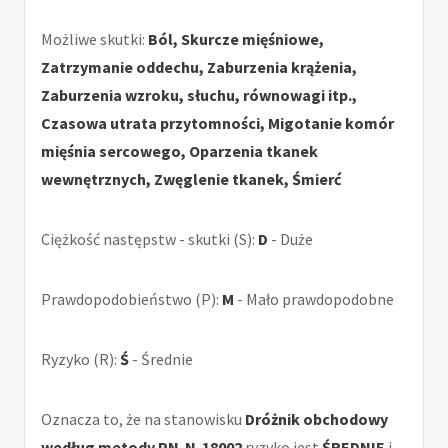
Możliwe skutki:
Ból, Skurcze mięśniowe,
Zatrzymanie oddechu, Zaburzenia krążenia,
Zaburzenia wzroku, słuchu, równowagi itp.,
Czasowa utrata przytomności, Migotanie komór
mięśnia sercowego, Oparzenia tkanek
wewnętrznych, Zwęglenie tkanek, Śmierć
Ciężkość następstw - skutki (S):
D
- Duże
Prawdopodobieństwo (P):
M
- Mało prawdopodobne
Ryzyko (R):
Ś
- Średnie
Oznacza to, że na stanowisku
Dróżnik obchodowy
według metody PN-N-18002
ryzyko jest
ŚREDNIE
i