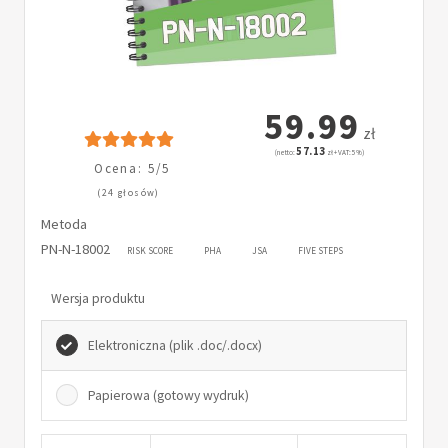
59.99
zł
57.13
(netto:
zł + VAT: 5%)
Ocena: 5/5
(24 głosów)
Metoda
PN-N-18002
RISK SCORE
PHA
JSA
FIVE STEPS
Wersja produktu
Elektroniczna (plik .doc/.docx)
Papierowa (gotowy wydruk)