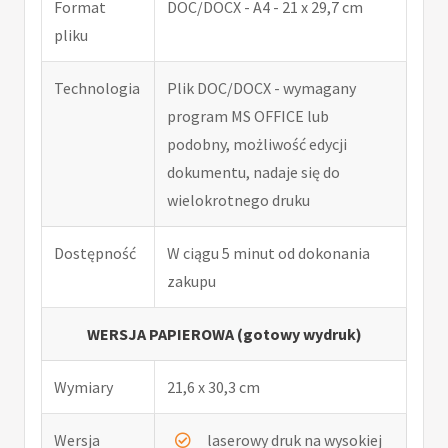
Format
DOC/DOCX - A4 - 21 x 29,7 cm
pliku
Technologia
Plik DOC/DOCX - wymagany
program MS OFFICE lub
podobny, możliwość edycji
dokumentu, nadaje się do
wielokrotnego druku
Dostępność
W ciągu 5 minut od dokonania
zakupu
WERSJA PAPIEROWA (gotowy wydruk)
Wymiary
21,6 x 30,3 cm
Wersja
laserowy druk na wysokiej