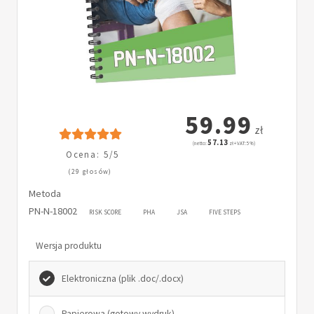
59.99
zł
57.13
(netto:
zł + VAT: 5%)
Ocena: 5/5
(29 głosów)
Metoda
PN-N-18002
RISK SCORE
PHA
JSA
FIVE STEPS
Wersja produktu
Elektroniczna (plik .doc/.docx)
Papierowa (gotowy wydruk)