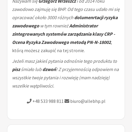
Nazywam się
Grzegorz Wrzeszcz
i od 2014 roku
zawodowo zajmuję się BHP. Od tego czasu udało mi się
opracować około 3000 różnych
dolumenrtacji ryzyka
zawodowego
w tym rownież
Administrator
zintegrowanych systemów zarządzania klasy CRP -
Ocena Ryzyka Zawodowego metodą PN-N-18002
,
którą możesz zakupić na tej stronie.
Jeżeli masz jakieś pytania odnośnie tego produktu to
pisz
śmiało lub
dzwoń
! Z przyjemnością odpowiem na
wszystkie twoje pytania i rozwieję (mam nadzieję)
wszelkie wątpliwości.
+48 533 988 811
biuro@allebhp.pl