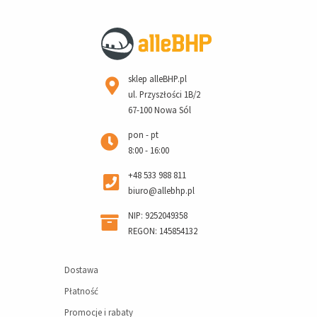
sklep alleBHP.pl
ul. Przyszłości 1B/2
67-100 Nowa Sól
pon - pt
8:00 - 16:00
+48 533 988 811
biuro@allebhp.pl
NIP: 9252049358
REGON: 145854132
Dostawa
Płatność
Promocje i rabaty