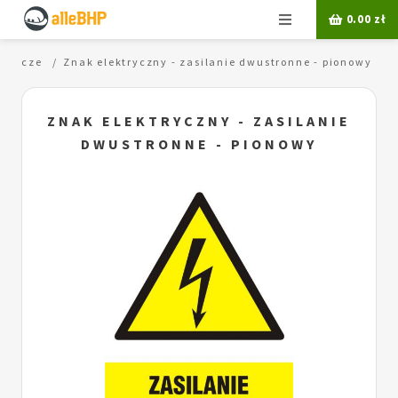
Menu
0.00
zł
egawcze
Znak elektryczny - zasilanie dwustronne - pionowy
ZNAK ELEKTRYCZNY - ZASILANIE
DWUSTRONNE - PIONOWY