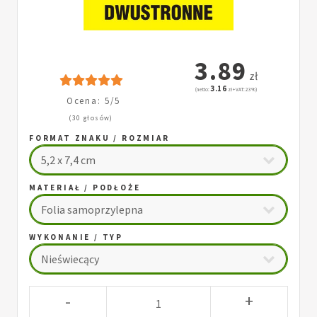
3.89
zł
3.16
(netto:
zł + VAT: 23%)
Ocena: 5/5
(30 głosów)
FORMAT ZNAKU / ROZMIAR
MATERIAŁ / PODŁOŻE
WYKONANIE / TYP
-
+