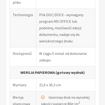
pliku
Technologia
Plik DOC/DOCX - wymagany
program MS OFFICE lub
podobny, możliwość edycji
dokumentu, nadaje się do
wielokrotnego druku
Dostępność
W ciągu 5 minut od dokonania
zakupu
WERSJA PAPIEROWA (gotowy wydruk)
Wymiary
21,6 x 30,3 cm
Wersja
laserowy druk na wysokiej
2
planszowa
jakości papierze 80g/m