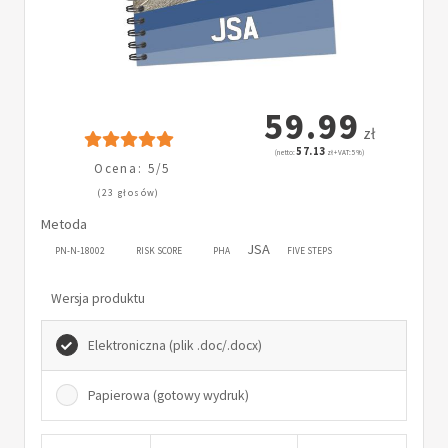
59.99
zł
57.13
(netto:
zł + VAT: 5%)
Ocena: 5/5
(23 głosów)
Metoda
JSA
PN-N-18002
RISK SCORE
PHA
FIVE STEPS
Wersja produktu
Elektroniczna (plik .doc/.docx)
Papierowa (gotowy wydruk)