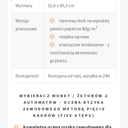
Wymiary
21,6 x 30,3 cm
Wersja
laserowy druk na wysokiej
2
planszowa
jakości papierze 80g/m
miękka oprawa
elastyczne bindowanie - z
możliwością demontażu
grzbietu
Dostępność
Dostępna od ręki, wysyłka w 24h
WYBIERACZ MONET / ŻETONÓW Z
AUTOMATÓW - OCENA RYZYKA
ZAWODOWEGO METODĄ PIĘCIU
KROKÓW (FIVE STEPS)
Kompletna ocena ryzyka zawodowego dla