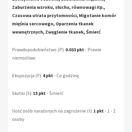
Zaburzenia wzroku, słuchu, równowagi itp.,
Czasowa utrata przytomności, Migotanie komór
mięśnia sercowego, Oparzenia tkanek
wewnętrznych, Zwęglenie tkanek, Śmierć
Prawdopodobieństwo (P):
0.033 pkt
- Prawie
niemożliwe
Ekspozycja (F):
4 pkt
- Co godzinę
Skutki (S):
15 pkt
- Śmierć
Ilość osób narażonych na zagrożenie (I):
1 pkt
- 1 - 2
osoby