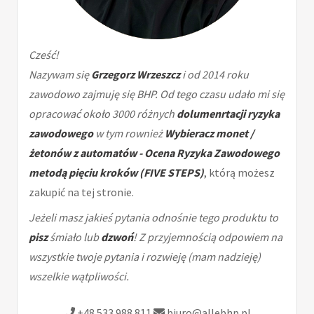
Cześć!
Nazywam się
Grzegorz Wrzeszcz
i od 2014 roku
zawodowo zajmuję się BHP. Od tego czasu udało mi się
opracować około 3000 różnych
dolumenrtacji ryzyka
zawodowego
w tym rownież
Wybieracz monet /
żetonów z automatów - Ocena Ryzyka Zawodowego
metodą pięciu kroków (FIVE STEPS)
, którą możesz
zakupić na tej stronie.
Jeżeli masz jakieś pytania odnośnie tego produktu to
pisz
śmiało lub
dzwoń
! Z przyjemnością odpowiem na
wszystkie twoje pytania i rozwieję (mam nadzieję)
wszelkie wątpliwości.
+48 533 988 811
biuro@allebhp.pl