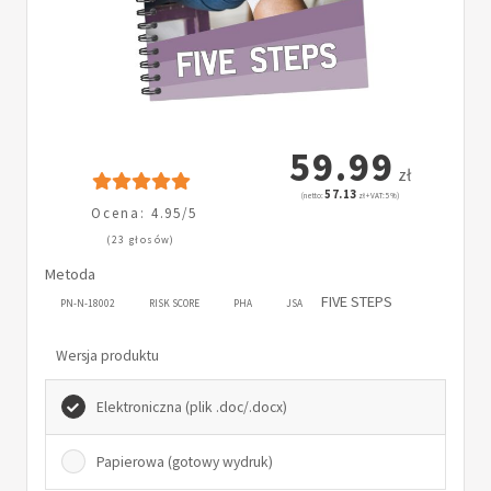
59.99
zł
57.13
(netto:
zł + VAT: 5%)
Ocena: 4.95/5
(23 głosów)
Metoda
FIVE STEPS
PN-N-18002
RISK SCORE
PHA
JSA
Wersja produktu
Elektroniczna (plik .doc/.docx)
Papierowa (gotowy wydruk)