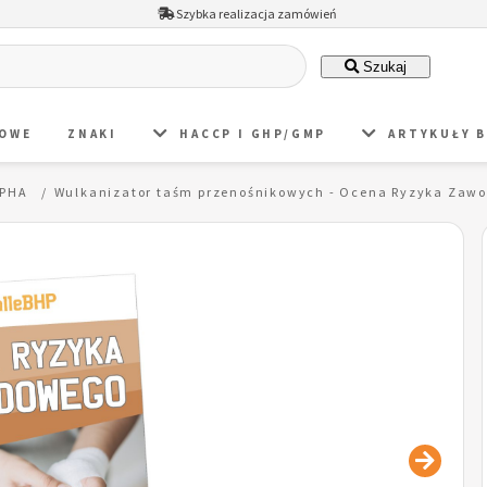
Szybka realizacja zamówień
Szukaj
DOWE
ZNAKI
HACCP I GHP/GMP
ARTYKUŁY 
 PHA
Wulkanizator taśm przenośnikowych - Ocena Ryzyka Zaw