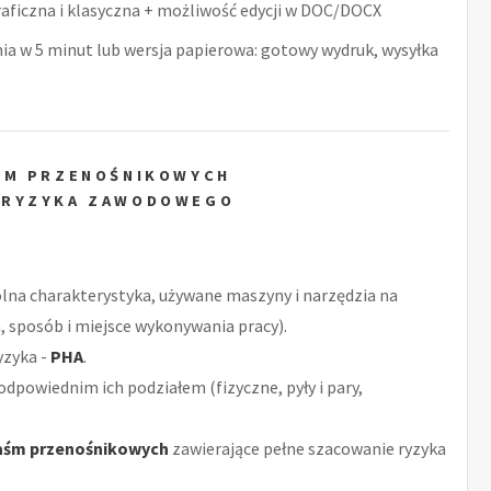
raficzna i klasyczna + możliwość edycji w DOC/DOCX
nia w 5 minut lub wersja papierowa: gotowy wydruk, wysyłka
ŚM PRZENOŚNIKOWYCH
 RYZYKA ZAWODOWEGO
ólna charakterystyka, używane maszyny i narzędzia na
 sposób i miejsce wykonywania pracy).
yzyka -
PHA
.
odpowiednim ich podziałem (fizyczne, pyły i pary,
aśm przenośnikowych
zawierające pełne szacowanie ryzyka