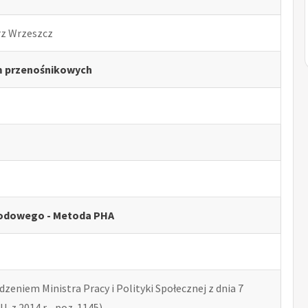
rz Wrzeszcz
m przenośnikowych
odowego - Metoda PHA
zeniem Ministra Pracy i Polityki Społecznej z dnia 7
U. z 2014 r. , poz. 1145)