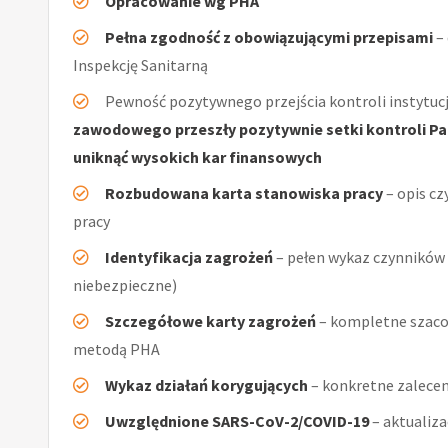
Opracowanie wg PHA
Pełna zgodność z obowiązującymi przepisami
–
Inspekcję Sanitarną
Pewność pozytywnego przejścia kontroli instytucj
zawodowego przeszły pozytywnie setki kontroli Pań
uniknąć wysokich kar finansowych
Rozbudowana karta stanowiska pracy
– opis cz
pracy
Identyfikacja zagrożeń
– pełen wykaz czynników (
niebezpieczne)
Szczegółowe karty zagrożeń
– kompletne szaco
metodą PHA
Wykaz działań korygujących
– konkretne zalecen
Uwzględnione SARS-CoV-2/COVID-19
– aktualiz