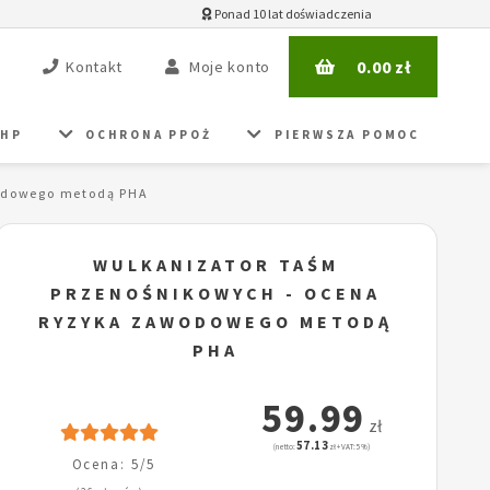
Ponad 10 lat doświadczenia
0.00
zł
Kontakt
Moje konto
BHP
OCHRONA PPOŻ
PIERWSZA POMOC
odowego metodą PHA
WULKANIZATOR TAŚM
PRZENOŚNIKOWYCH - OCENA
RYZYKA ZAWODOWEGO METODĄ
PHA
59.99
zł
57.13
(netto:
zł + VAT: 5%)
Ocena: 5/5