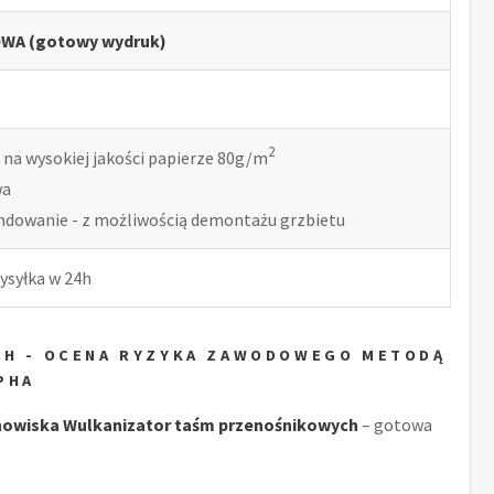
WA (gotowy wydruk)
2
 na wysokiej jakości papierze 80g/m
wa
indowanie - z możliwością demontażu grzbietu
ysyłka w 24h
CH - OCENA RYZYKA ZAWODOWEGO METODĄ
PHA
owiska Wulkanizator taśm przenośnikowych
– gotowa