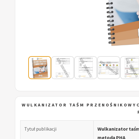
WULKANIZATOR TAŚM PRZENOŚNIKOWY
Tytuł publikacji
Wulkanizator taś
metodą PHA