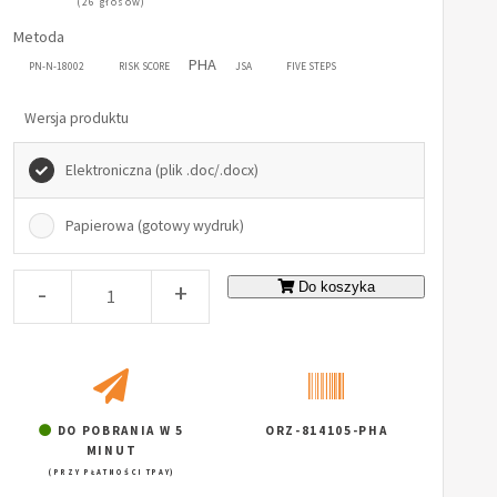
(26 głosów)
Metoda
PHA
PN-N-18002
RISK SCORE
JSA
FIVE STEPS
Wersja produktu
Elektroniczna (plik .doc/.docx)
Papierowa (gotowy wydruk)
-
+
Do koszyka
DO POBRANIA W 5
ORZ-814105-PHA
MINUT
(PRZY PŁATNOŚCI TPAY)