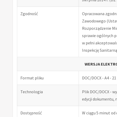
Zgodność
Opracowana zgodnie
Zawodowego (Ustawa
Rozporządzenie Minis
sprawie ogólnych p
w pełni akceptowal
Inspekcję Sanitarną
WERSJA ELEKTRO
Format pliku
DOC/DOCX - A4 - 21 
Technologia
Plik DOC/DOCX - w
edycji dokumentu, 
Dostępność
W ciągu 5 minut od