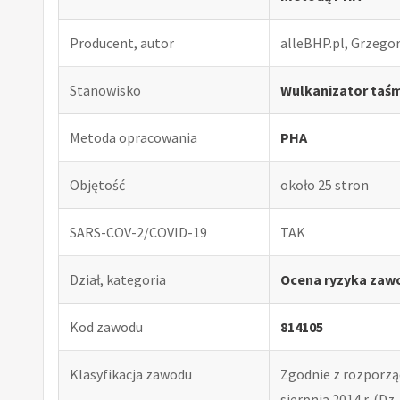
Producent, autor
alleBHP.pl, Grzego
Stanowisko
Wulkanizator taś
Metoda opracowania
PHA
Objętość
około 25 stron
SARS-COV-2/COVID-19
TAK
Dział, kategoria
Ocena ryzyka zaw
Kod zawodu
814105
Klasyfikacja zawodu
Zgodnie z rozporząd
sierpnia 2014 r. (Dz. 