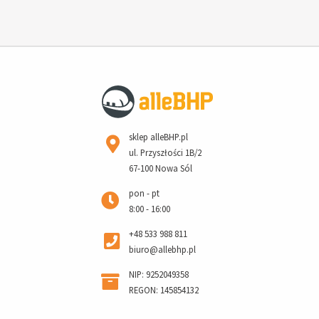
sklep alleBHP.pl
ul. Przyszłości 1B/2
67-100 Nowa Sól
pon - pt
8:00 - 16:00
+48 533 988 811
biuro@allebhp.pl
NIP: 9252049358
REGON: 145854132