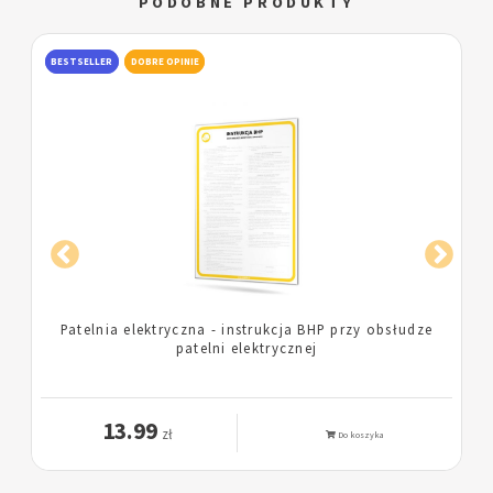
PODOBNE PRODUKTY
BESTSELLER
DOBRE OPINIE
Trzon kuchenny gazowy - instrukcja BHP przy
obsłudze kuchennego trzonu gazowego
13.99
zł
Do koszyka