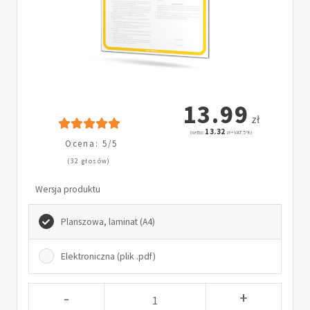
13.99
zł
13.32
(netto:
zł + VAT: 5%)
Ocena: 5/5
(32 głosów)
Wersja produktu
Planszowa, laminat (A4)
Elektroniczna (plik .pdf)
-
+