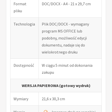
Format
DOC/DOCX - A4 - 21 x 29,7 cm
pliku
Technologia
Plik DOC/DOCX - wymagany
program MS OFFICE lub
podobny, możliwość edycji
dokumentu, nadaje się do
wielokrotnego druku
Dostępność
W ciągu 5 minut od dokonania
zakupu
WERSJA PAPIEROWA (gotowy wydruk)
Wymiary
21,6 x 30,3 cm
Wersja
laserowy druk na wysokiej