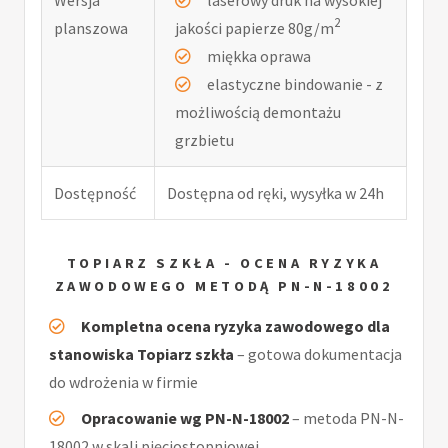
2
planszowa
jakości papierze 80g/m
miękka oprawa
elastyczne bindowanie - z
możliwością demontażu
grzbietu
Dostępność
Dostępna od ręki, wysyłka w 24h
TOPIARZ SZKŁA - OCENA RYZYKA
ZAWODOWEGO METODĄ PN-N-18002
Kompletna ocena ryzyka zawodowego dla
stanowiska Topiarz szkła
– gotowa dokumentacja
do wdrożenia w firmie
Opracowanie wg PN-N-18002
– metoda PN-N-
18002 w skali pięciostopniowej