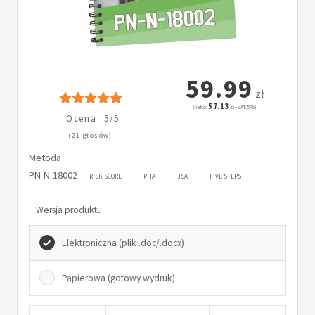
59.99
zł
57.13
(netto:
zł + VAT: 5%)
Ocena: 5/5
(21 głosów)
Metoda
PN-N-18002
RISK SCORE
PHA
JSA
FIVE STEPS
Wersja produktu
Elektroniczna (plik .doc/.docx)
Papierowa (gotowy wydruk)