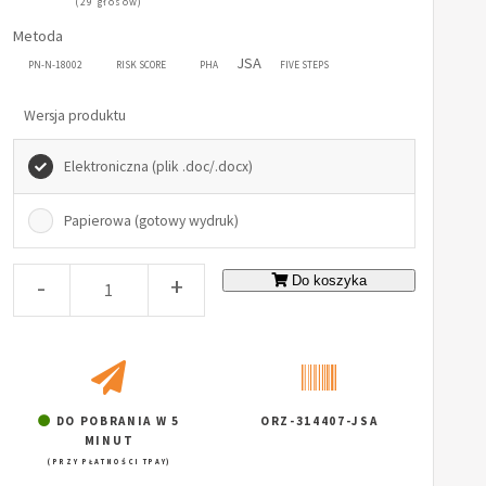
(29 głosów)
Metoda
JSA
PN-N-18002
RISK SCORE
PHA
FIVE STEPS
Wersja produktu
Elektroniczna (plik .doc/.docx)
Papierowa (gotowy wydruk)
-
+
Do koszyka
DO POBRANIA W 5
ORZ-314407-JSA
MINUT
(PRZY PŁATNOŚCI TPAY)