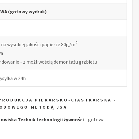
WA (gotowy wydruk)
2
 na wysokiej jakości papierze 80g/m
wa
indowanie - z możliwością demontażu grzbietu
ysyłka w 24h
 PRODUKCJA PIEKARSKO-CIASTKARSKA -
WODOWEGO METODĄ JSA
wiska Technik technologii żywności
– gotowa