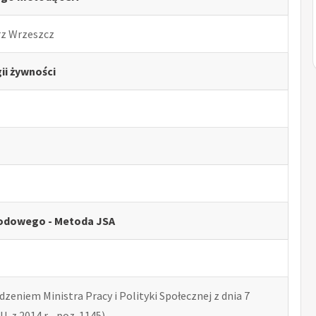
rz Wrzeszcz
ii żywności
odowego - Metoda JSA
zeniem Ministra Pracy i Polityki Społecznej z dnia 7
U. z 2014 r. , poz. 1145)