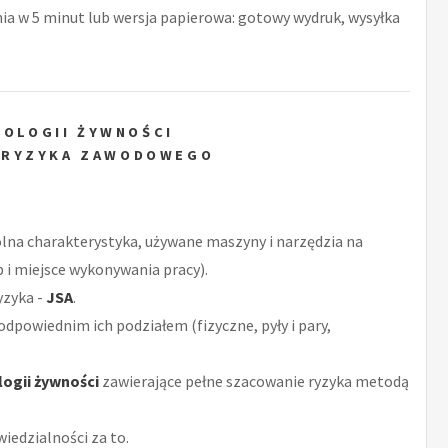
nia w 5 minut lub wersja papierowa: gotowy wydruk, wysyłka
NOLOGII ŻYWNOŚCI
 RYZYKA ZAWODOWEGO
ólna charakterystyka, używane maszyny i narzędzia na
 i miejsce wykonywania pracy).
yzyka -
JSA
.
odpowiednim ich podziałem (fizyczne, pyły i pary,
logii żywności
zawierające pełne szacowanie ryzyka metodą
iedzialności za to.