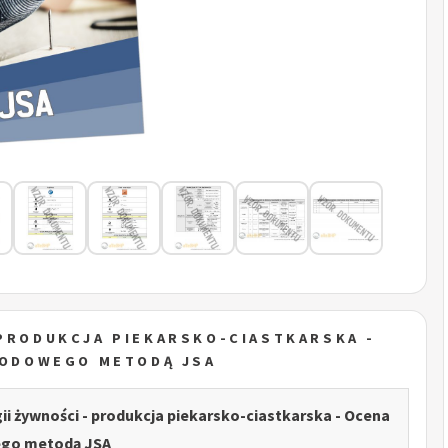
 PRODUKCJA PIEKARSKO-CIASTKARSKA -
WODOWEGO METODĄ JSA
ii żywności - produkcja piekarsko-ciastkarska - Ocena
go metodą JSA