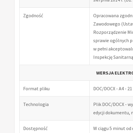
Zgodność
Opracowana zgodnie
Zawodowego (Ustawa
Rozporządzenie Minis
sprawie ogólnych p
w pełni akceptowal
Inspekcję Sanitarną
WERSJA ELEKTRO
Format pliku
DOC/DOCX - A4 - 21 
Technologia
Plik DOC/DOCX - w
edycji dokumentu, 
Dostępność
W ciągu 5 minut od