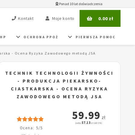
Ponad 10 lat doświadczenia
0.00
zł
Kontakt
Moje konto
BHP
OCHRONA PPOŻ
PIERWSZA POMOC
tkarska - Ocena Ryzyka Zawodowego metodą JSA
TECHNIK TECHNOLOGII ŻYWNOŚCI
- PRODUKCJA PIEKARSKO-
CIASTKARSKA - OCENA RYZYKA
ZAWODOWEGO METODĄ JSA
59.99
zł
57.13
(netto:
zł + VAT: 5%)
Ocena: 5/5