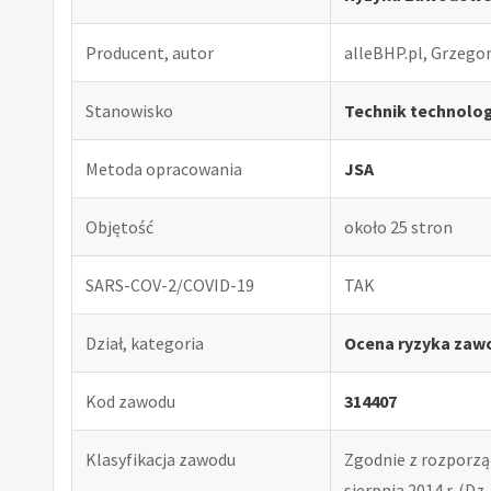
Producent, autor
alleBHP.pl, Grzego
Stanowisko
Technik technolog
Metoda opracowania
JSA
Objętość
około 25 stron
SARS-COV-2/COVID-19
TAK
Dział, kategoria
Ocena ryzyka zaw
Kod zawodu
314407
Klasyfikacja zawodu
Zgodnie z rozporząd
sierpnia 2014 r. (Dz. 