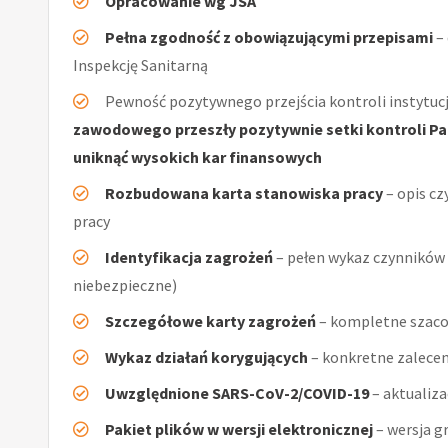
Opracowanie wg JSA
Pełna zgodność z obowiązującymi przepisami
–
Inspekcję Sanitarną
Pewność pozytywnego przejścia kontroli instytucj
zawodowego przeszły pozytywnie setki kontroli Pań
uniknąć wysokich kar finansowych
Rozbudowana karta stanowiska pracy
– opis cz
pracy
Identyfikacja zagrożeń
– pełen wykaz czynników (
niebezpieczne)
Szczegółowe karty zagrożeń
– kompletne szacow
Wykaz działań korygujących
– konkretne zalecen
Uwzględnione SARS-CoV-2/COVID-19
– aktualiz
Pakiet plików w wersji elektronicznej
– wersja g