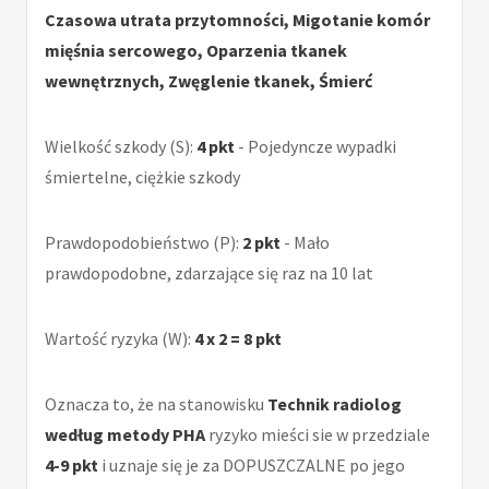
Czasowa utrata przytomności, Migotanie komór
mięśnia sercowego, Oparzenia tkanek
wewnętrznych, Zwęglenie tkanek, Śmierć
Wielkość szkody (S):
4 pkt
- Pojedyncze wypadki
śmiertelne, ciężkie szkody
Prawdopodobieństwo (P):
2 pkt
- Mało
prawdopodobne, zdarzające się raz na 10 lat
Wartość ryzyka (W):
4 x 2 = 8 pkt
Oznacza to, że na stanowisku
Technik radiolog
według metody PHA
ryzyko mieści sie w przedziale
4-9 pkt
i uznaje się je za DOPUSZCZALNE po jego