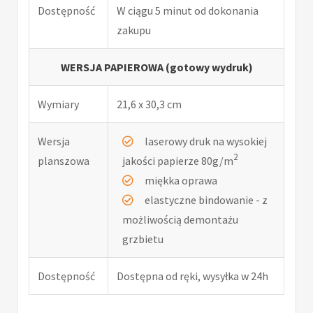
Dostępność
W ciągu 5 minut od dokonania
zakupu
WERSJA PAPIEROWA (gotowy wydruk)
Wymiary
21,6 x 30,3 cm
Wersja
laserowy druk na wysokiej
2
planszowa
jakości papierze 80g/m
miękka oprawa
elastyczne bindowanie - z
możliwością demontażu
grzbietu
Dostępność
Dostępna od ręki, wysyłka w 24h