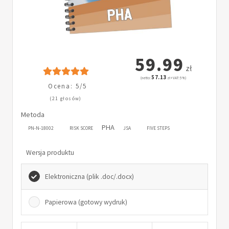
59.99
zł
57.13
(netto:
zł + VAT: 5%)
Ocena: 5/5
(21 głosów)
Metoda
PHA
PN-N-18002
RISK SCORE
JSA
FIVE STEPS
Wersja produktu
Elektroniczna (plik .doc/.docx)
Papierowa (gotowy wydruk)