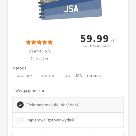
59.99
zł
57.13
(netto:
zł + VAT: 5%)
Ocena: 5/5
(24 głosów)
Metoda
JSA
PN-N-18002
RISK SCORE
PHA
FIVE STEPS
Wersja produktu
Elektroniczna (plik .doc/.docx)
Papierowa (gotowy wydruk)