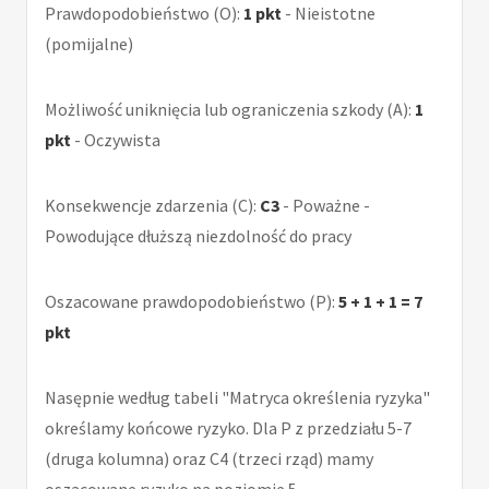
Prawdopodobieństwo (O):
1 pkt
- Nieistotne
(pomijalne)
Możliwość uniknięcia lub ograniczenia szkody (A):
1
pkt
- Oczywista
Konsekwencje zdarzenia (C):
C3
- Poważne -
Powodujące dłuższą niezdolność do pracy
Oszacowane prawdopodobieństwo (P):
5 + 1 + 1 = 7
pkt
Nasępnie według tabeli "Matryca określenia ryzyka"
określamy końcowe ryzyko. Dla P z przedziału 5-7
(druga kolumna) oraz C4 (trzeci rząd) mamy