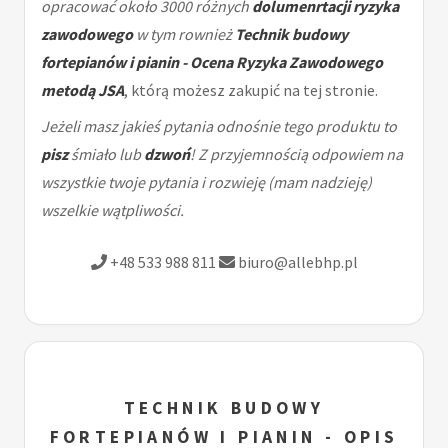
opracować około 3000 różnych
dolumenrtacji ryzyka
zawodowego
w tym rownież
Technik budowy
fortepianów i pianin - Ocena Ryzyka Zawodowego
metodą JSA
, którą możesz zakupić na tej stronie.
Jeżeli masz jakieś pytania odnośnie tego produktu to
pisz
śmiało lub
dzwoń
! Z przyjemnością odpowiem na
wszystkie twoje pytania i rozwieję (mam nadzieję)
wszelkie wątpliwości.
+48 533 988 811
biuro@allebhp.pl
TECHNIK BUDOWY
FORTEPIANÓW I PIANIN - OPIS