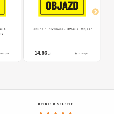
AGA!
Tablica budowlana - UWAGA! Objazd
Ta
ie
14.86
zł
 koszyka
Do koszyka
OPINIE O SKLEPIE