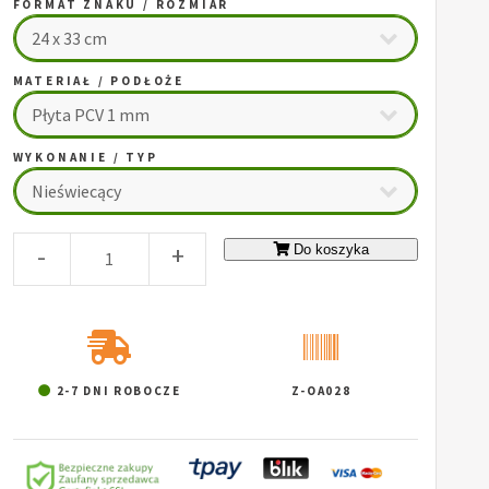
FORMAT ZNAKU / ROZMIAR
MATERIAŁ / PODŁOŻE
WYKONANIE / TYP
-
+
Do koszyka
2-7 DNI ROBOCZE
Z-OA028