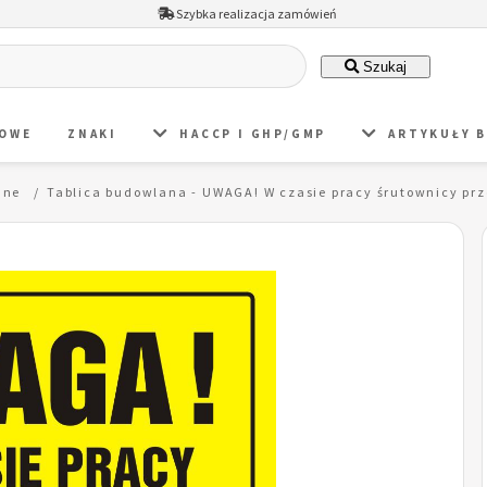
Szybka realizacja zamówień
Szukaj
DOWE
ZNAKI
HACCP I GHP/GMP
ARTYKUŁY 
ane
Tablica budowlana - UWAGA! W czasie pracy śrutownicy prz