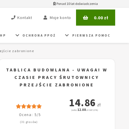
Ponad 10 lat doświadczenia
0.00
zł
Kontakt
Moje konto
BHP
OCHRONA PPOŻ
PIERWSZA POMOC
ejście zabronione
TABLICA BUDOWLANA - UWAGA! W
CZASIE PRACY ŚRUTOWNICY
PRZEJŚCIE ZABRONIONE
14.86
zł
12.08
(netto:
zł + VAT: 23%)
Ocena: 5/5
(31 głosów)