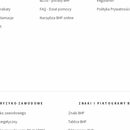
BLOG - porady BHP
Regulamin
 rabaty
FAQ - Dział pomocy
Polityka Prywatności
eklamacje
Narzędzia BHP online
t
RYZYKO ZAWODOWE
ZNAKI I PIKTOGRAMY 
yka zawodowego
Znaki BHP
ergetyczny
Tablice BHP