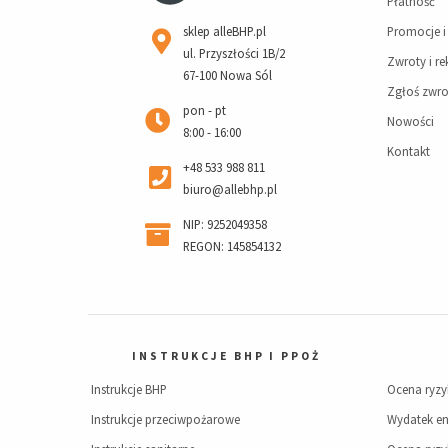
Płatność
sklep alleBHP.pl
Promocje i
ul. Przyszłości 1B/2
Zwroty i r
67-100 Nowa Sól
Zgłoś zwro
pon - pt
Nowości
8:00 - 16:00
Kontakt
+48 533 988 811
biuro@allebhp.pl
NIP: 9252049358
REGON: 145854132
INSTRUKCJE BHP I PPOŻ
Instrukcje BHP
Ocena ryz
Instrukcje przeciwpożarowe
Wydatek en