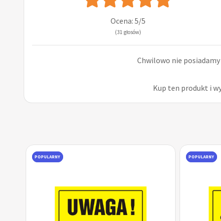
Ocena: 5/5
(31 głosów)
Chwilowo nie posiadamy r
Kup ten produkt i w
POPULARNY
POPULARNY