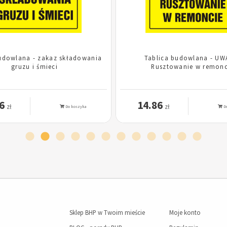
udowlana - zakaz składowania
Tablica budowlana - UW
gruzu i śmieci
Rusztowanie w remonc
6
14.86
zł
zł
Do koszyka
Do
Sklep BHP w Twoim mieście
Moje konto