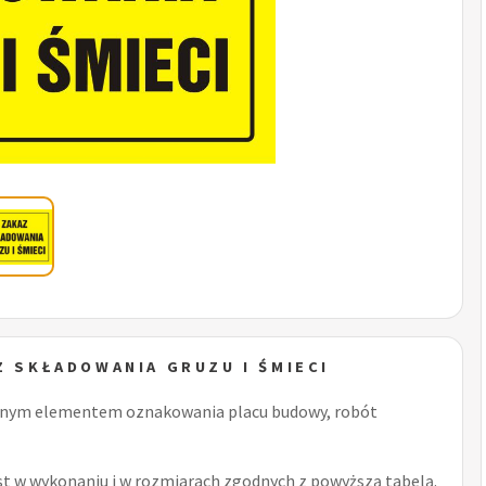
Z SKŁADOWANIA GRUZU I ŚMIECI
dnym elementem oznakowania placu budowy, robót
t w wykonaniu i w rozmiarach zgodnych z powyższą tabelą.