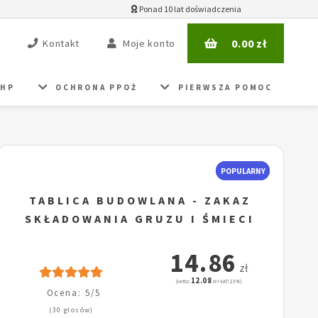
Ponad 10 lat doświadczenia
0.00
zł
Kontakt
Moje konto
BHP
OCHRONA PPOŻ
PIERWSZA POMOC
POPULARNY
TABLICA BUDOWLANA - ZAKAZ
SKŁADOWANIA GRUZU I ŚMIECI
14.86
zł
12.08
(netto:
zł + VAT: 23%)
Ocena: 5/5
(30 głosów)