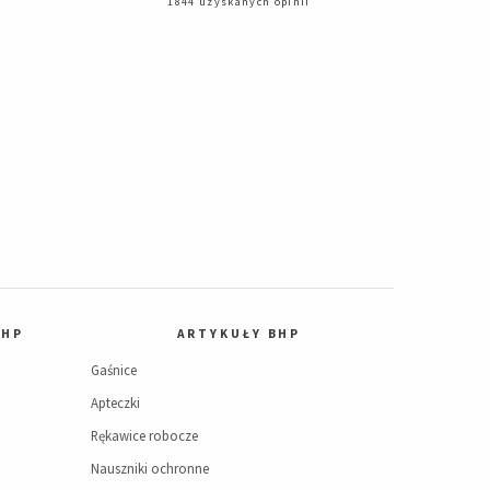
1844 uzyskanych opinii
BHP
ARTYKUŁY BHP
Gaśnice
Apteczki
Rękawice robocze
Nauszniki ochronne