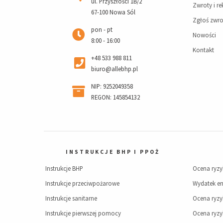
ul. Przyszłości 1B/2
Zwroty i r
67-100 Nowa Sól
Zgłoś zwro
pon - pt
Nowości
8:00 - 16:00
Kontakt
+48 533 988 811
biuro@allebhp.pl
NIP: 9252049358
REGON: 145854132
INSTRUKCJE BHP I PPOŻ
Instrukcje BHP
Ocena ryz
Instrukcje przeciwpożarowe
Wydatek en
Instrukcje sanitarne
Ocena ryz
Instrukcje pierwszej pomocy
Ocena ryz