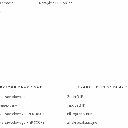
eklamacje
Narzędzia BHP online
t
RYZYKO ZAWODOWE
ZNAKI I PIKTOGRAMY 
yka zawodowego
Znaki BHP
ergetyczny
Tablice BHP
yka zawodowego PN-N-18002
Piktogramy BHP
yka zawodowego RISK SCORE
Znaki ewakuacyjne