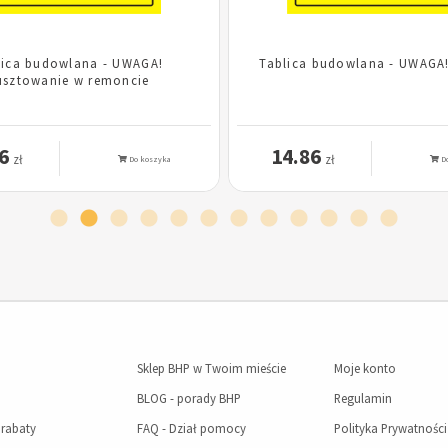
lica budowlana - UWAGA!
Tablica budowlana - UWAGA
usztowanie w remoncie
6
14.86
zł
zł
Do koszyka
Do
Sklep BHP w Twoim mieście
Moje konto
BLOG - porady BHP
Regulamin
 rabaty
FAQ - Dział pomocy
Polityka Prywatności