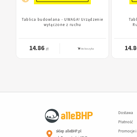
e
Tablica budowlana - UWAGA! Urządzenie
Tab
wyłączone z ruchu
R
14.86
14.8
zł
Do koszyka
Dostawa
Płatność
sklep alleBHP.pl
Promocje i