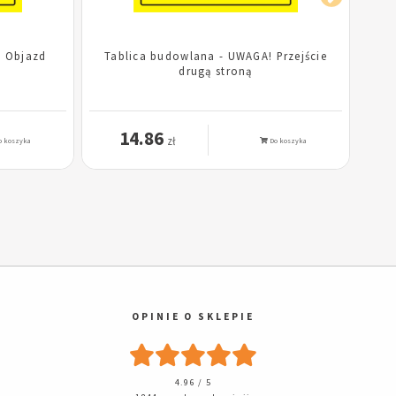
! Objazd
Tablica budowlana - UWAGA! Przejście
Tab
drugą stroną
14.86
zł
 koszyka
Do koszyka
OPINIE O SKLEPIE
4.96 / 5