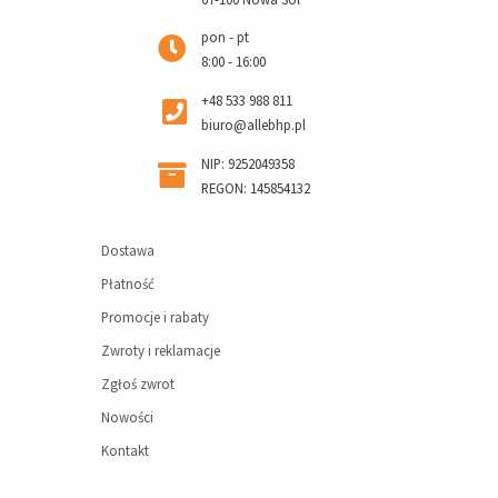
pon - pt
8:00 - 16:00
+48 533 988 811
biuro@allebhp.pl
NIP: 9252049358
REGON: 145854132
Dostawa
Płatność
Promocje i rabaty
Zwroty i reklamacje
Zgłoś zwrot
Nowości
Kontakt