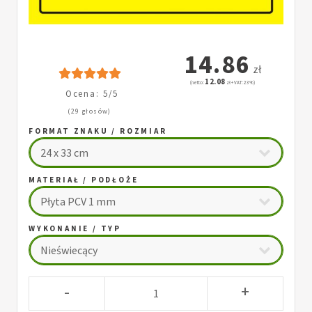
14.86
zł
12.08
(netto:
zł + VAT: 23%)
Ocena: 5/5
(29 głosów)
FORMAT ZNAKU / ROZMIAR
MATERIAŁ / PODŁOŻE
WYKONANIE / TYP
-
+