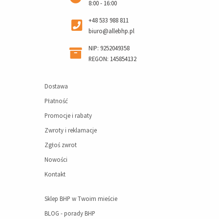
8:00 - 16:00
+48 533 988 811
biuro@allebhp.pl
NIP: 9252049358
REGON: 145854132
Dostawa
Płatność
Promocje i rabaty
Zwroty i reklamacje
Zgłoś zwrot
Nowości
Kontakt
Sklep BHP w Twoim mieście
BLOG - porady BHP