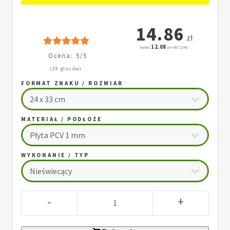
14.86
zł
12.08
(netto:
zł + VAT: 23%)
Ocena: 5/5
(29 głosów)
FORMAT ZNAKU / ROZMIAR
MATERIAŁ / PODŁOŻE
WYKONANIE / TYP
-
+