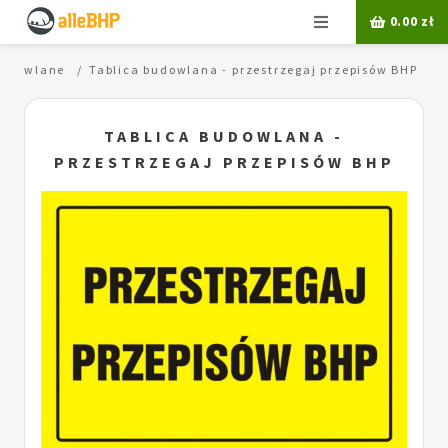
Menu
0.00
zł
budowlane
Tablica budowlana - przestrzegaj przepisów BHP
TABLICA BUDOWLANA -
PRZESTRZEGAJ PRZEPISÓW BHP