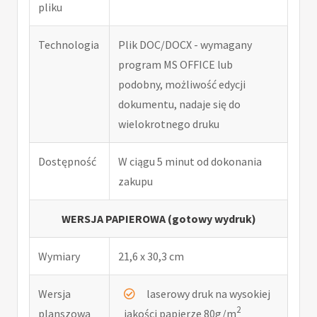
pliku
Technologia
Plik DOC/DOCX - wymagany
program MS OFFICE lub
podobny, możliwość edycji
dokumentu, nadaje się do
wielokrotnego druku
Dostępność
W ciągu 5 minut od dokonania
zakupu
WERSJA PAPIEROWA (gotowy wydruk)
Wymiary
21,6 x 30,3 cm
Wersja
laserowy druk na wysokiej
2
planszowa
jakości papierze 80g/m