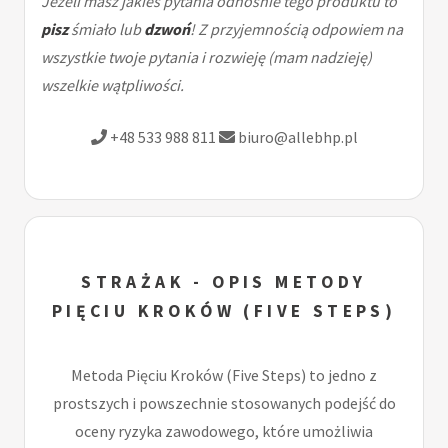
Jeżeli masz jakieś pytania odnośnie tego produktu to
pisz
śmiało lub
dzwoń
! Z przyjemnością odpowiem na
wszystkie twoje pytania i rozwieję (mam nadzieję)
wszelkie wątpliwości.
+48 533 988 811
biuro@allebhp.pl
STRAŻAK - OPIS METODY
PIĘCIU KROKÓW (FIVE STEPS)
Metoda Pięciu Kroków (Five Steps) to jedno z
prostszych i powszechnie stosowanych podejść do
oceny ryzyka zawodowego, które umożliwia