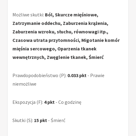
Możliwe skutki:
Ból, Skurcze mięśniowe,
Zatrzymanie oddechu, Zaburzenia krążenia,
Zaburzenia wzroku, słuchu, równowagi itp.,
Czasowa utrata przytomności, Migotanie komór
mięśnia sercowego, Oparzenia tkanek
wewnętrznych, Zwęglenie tkanek, Śmierć
Prawdopodobieństwo (P):
0.033 pkt
- Prawie
niemożliwe
Ekspozycja (F):
4 pkt
- Co godzinę
Skutki (S):
15 pkt
- Śmierć