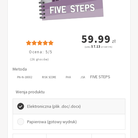
59.99
zł
57.13
(netto:
zł + VAT: 5%)
Ocena: 5/5
(26 głosów)
Metoda
FIVE STEPS
PN-N-18002
RISK SCORE
PHA
JSA
Wersja produktu
Elektroniczna (plik .doc/.docx)
Papierowa (gotowy wydruk)