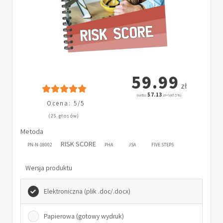
59.99
zł
57.13
(netto:
zł + VAT: 5%)
Ocena: 5/5
(25 głosów)
Metoda
RISK SCORE
PN-N-18002
PHA
JSA
FIVE STEPS
Wersja produktu
Elektroniczna (plik .doc/.docx)
Papierowa (gotowy wydruk)