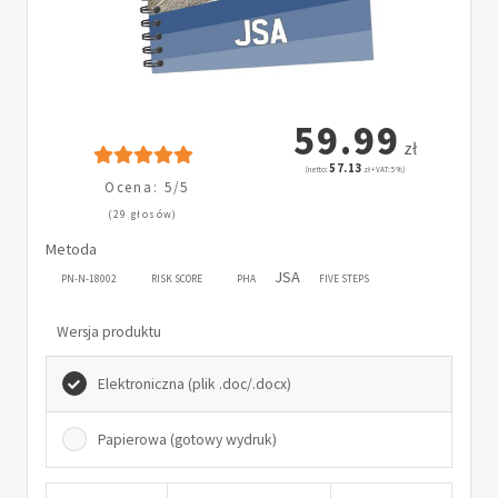
59.99
zł
57.13
(netto:
zł + VAT: 5%)
Ocena: 5/5
(29 głosów)
Metoda
JSA
PN-N-18002
RISK SCORE
PHA
FIVE STEPS
Wersja produktu
Elektroniczna (plik .doc/.docx)
Papierowa (gotowy wydruk)