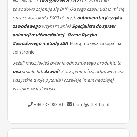
Nazywam się
Grzegorz Wrzeszcz
i od 2014 roku
zawodowo zajmuję się BHP. Od tego czasu udało mi się
opracować około 3000 różnych
dolumenrtacji ryzyka
zawodowego
w tym rownież
Specjalista do spraw
animacji multimedialnej - Ocena Ryzyka
Zawodowego metodą JSA
, którą możesz zakupić na
tej stronie.
Jeżeli masz jakieś pytania odnośnie tego produktu to
pisz
śmiało lub
dzwoń
! Z przyjemnością odpowiem na
wszystkie twoje pytania i rozwieję (mam nadzieję)
wszelkie wątpliwości.
+48 533 988 811
biuro@allebhp.pl