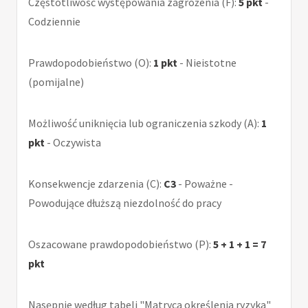
Częstotliwość występowania zagrożenia (F):
5 pkt
-
Codziennie
Prawdopodobieństwo (O):
1 pkt
- Nieistotne
(pomijalne)
Możliwość uniknięcia lub ograniczenia szkody (A):
1
pkt
- Oczywista
Konsekwencje zdarzenia (C):
C3
- Poważne -
Powodujące dłuższą niezdolność do pracy
Oszacowane prawdopodobieństwo (P):
5 + 1 + 1 = 7
pkt
Nasępnie według tabeli "Matryca określenia ryzyka"