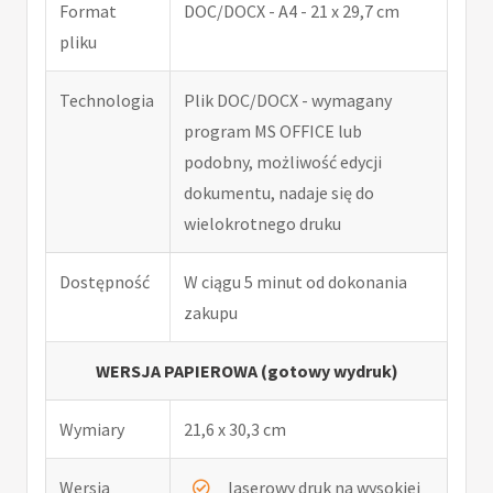
Format
DOC/DOCX - A4 - 21 x 29,7 cm
pliku
Technologia
Plik DOC/DOCX - wymagany
program MS OFFICE lub
podobny, możliwość edycji
dokumentu, nadaje się do
wielokrotnego druku
Dostępność
W ciągu 5 minut od dokonania
zakupu
WERSJA PAPIEROWA (gotowy wydruk)
Wymiary
21,6 x 30,3 cm
Wersja
laserowy druk na wysokiej