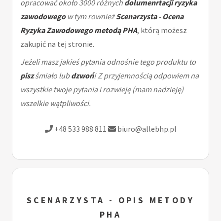
opracować około 3000 różnych
dolumenrtacji ryzyka
zawodowego
w tym rownież
Scenarzysta - Ocena
Ryzyka Zawodowego metodą PHA
, którą możesz
zakupić na tej stronie.
Jeżeli masz jakieś pytania odnośnie tego produktu to
pisz
śmiało lub
dzwoń
! Z przyjemnością odpowiem na
wszystkie twoje pytania i rozwieję (mam nadzieję)
wszelkie wątpliwości.
+48 533 988 811
biuro@allebhp.pl
SCENARZYSTA - OPIS METODY
PHA