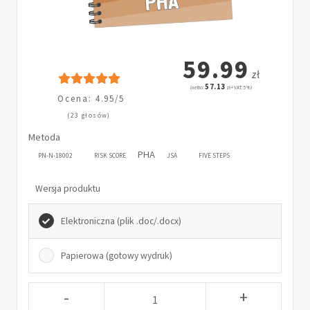
59.99
zł
57.13
(netto:
zł + VAT: 5%)
Ocena: 4.95/5
(23 głosów)
Metoda
PHA
PN-N-18002
RISK SCORE
JSA
FIVE STEPS
Wersja produktu
Elektroniczna (plik .doc/.docx)
Papierowa (gotowy wydruk)
-
+