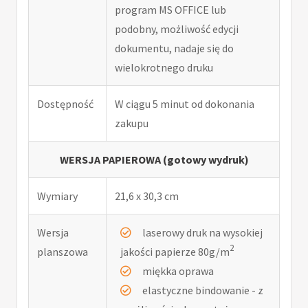
program MS OFFICE lub
podobny, możliwość edycji
dokumentu, nadaje się do
wielokrotnego druku
Dostępność
W ciągu 5 minut od dokonania
zakupu
WERSJA PAPIEROWA (gotowy wydruk)
Wymiary
21,6 x 30,3 cm
Wersja
laserowy druk na wysokiej
2
planszowa
jakości papierze 80g/m
miękka oprawa
elastyczne bindowanie - z