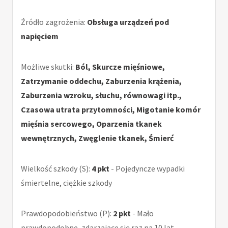
Źródło zagrożenia:
Obsługa urządzeń pod
napięciem
Możliwe skutki:
Ból, Skurcze mięśniowe,
Zatrzymanie oddechu, Zaburzenia krążenia,
Zaburzenia wzroku, słuchu, równowagi itp.,
Czasowa utrata przytomności, Migotanie komór
mięśnia sercowego, Oparzenia tkanek
wewnętrznych, Zwęglenie tkanek, Śmierć
Wielkość szkody (S):
4 pkt
- Pojedyncze wypadki
śmiertelne, ciężkie szkody
Prawdopodobieństwo (P):
2 pkt
- Mało
prawdopodobne, zdarzające się raz na 10 lat