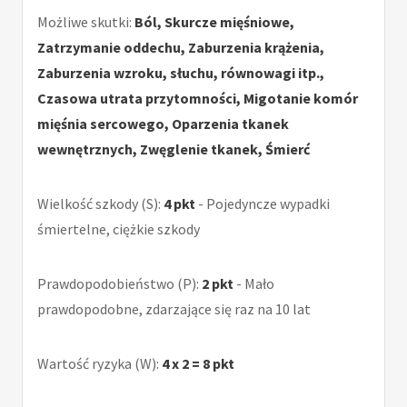
Możliwe skutki:
Ból, Skurcze mięśniowe,
Zatrzymanie oddechu, Zaburzenia krążenia,
Zaburzenia wzroku, słuchu, równowagi itp.,
Czasowa utrata przytomności, Migotanie komór
mięśnia sercowego, Oparzenia tkanek
wewnętrznych, Zwęglenie tkanek, Śmierć
Wielkość szkody (S):
4 pkt
- Pojedyncze wypadki
śmiertelne, ciężkie szkody
Prawdopodobieństwo (P):
2 pkt
- Mało
prawdopodobne, zdarzające się raz na 10 lat
Wartość ryzyka (W):
4 x 2 = 8 pkt