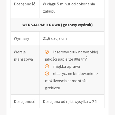
Dostępność
W ciągu 5 minut od dokonania
zakupu
WERSJA PAPIEROWA (gotowy wydruk)
Wymiary
21,6 x 30,3 cm
Wersja
laserowy druk na wysokiej
2
planszowa
jakości papierze 80g/m
miękka oprawa
elastyczne bindowanie - z
możliwością demontażu
grzbietu
Dostępność
Dostępna od ręki, wysyłka w 24h