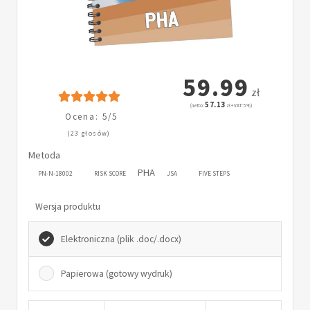
59.99
zł
57.13
(netto:
zł + VAT: 5%)
Ocena: 5/5
(23 głosów)
Metoda
PHA
PN-N-18002
RISK SCORE
JSA
FIVE STEPS
Wersja produktu
Elektroniczna (plik .doc/.docx)
Papierowa (gotowy wydruk)