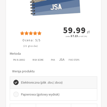
59.99
zł
57.13
(netto:
zł + VAT: 5%)
Ocena: 5/5
(21 głosów)
Metoda
JSA
PN-N-18002
RISK SCORE
PHA
FIVE STEPS
Wersja produktu
Elektroniczna (plik .doc/.docx)
Papierowa (gotowy wydruk)