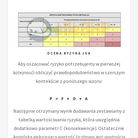
OCENA RYZYKA JSA
Aby oszacować ryzyko potrzebujemy w pierwszej
kolejnosći obliczyć prawdopodobieństwo w szerszym
kontekście z poniższego wzoru:
P = F + O + A
Następnie otrzymany wynik dodawania zestawiamy z
tabelką wartościwania ryzyka, która uwzględnia
dodatkowo parametr C (konsekwencje). Ostatecznie
komórka wskazująca wartość liczbową jest wartością