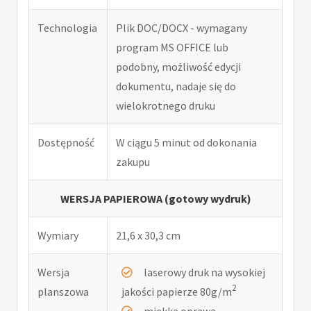
Technologia
Plik DOC/DOCX - wymagany
program MS OFFICE lub
podobny, możliwość edycji
dokumentu, nadaje się do
wielokrotnego druku
Dostępność
W ciągu 5 minut od dokonania
zakupu
WERSJA PAPIEROWA (gotowy wydruk)
Wymiary
21,6 x 30,3 cm
Wersja
laserowy druk na wysokiej
2
planszowa
jakości papierze 80g/m
miękka oprawa