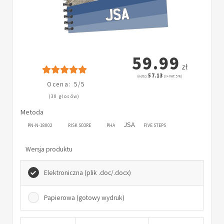
59.99
zł
57.13
(netto:
zł + VAT: 5%)
Ocena: 5/5
(30 głosów)
Metoda
JSA
PN-N-18002
RISK SCORE
PHA
FIVE STEPS
Wersja produktu
Elektroniczna (plik .doc/.docx)
Papierowa (gotowy wydruk)