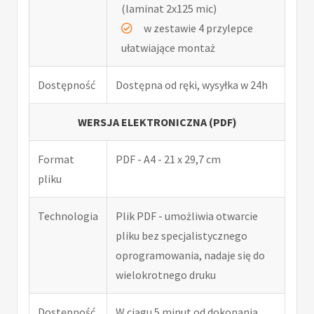
(laminat 2x125 mic)
w zestawie 4 przylepce
ułatwiające montaż
Dostępność
Dostępna od ręki, wysyłka w 24h
WERSJA ELEKTRONICZNA (PDF)
Format
PDF - A4 - 21 x 29,7 cm
pliku
Technologia
Plik PDF - umożliwia otwarcie
pliku bez specjalistycznego
oprogramowania, nadaje się do
wielokrotnego druku
Dostępność
W ciągu 5 minut od dokonania