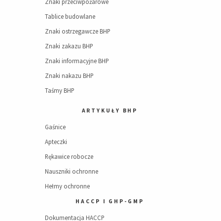
Znaki przeciwpożarowe
Tablice budowlane
Znaki ostrzegawcze BHP
Znaki zakazu BHP
Znaki informacyjne BHP
Znaki nakazu BHP
Taśmy BHP
ARTYKUŁY BHP
Gaśnice
Apteczki
Rękawice robocze
Nauszniki ochronne
Hełmy ochronne
HACCP I GHP-GMP
Dokumentacja HACCP