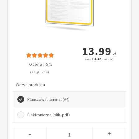
13.99
zł
13.32
(netto:
zł + VAT: 5%)
Ocena: 5/5
(21 głosów)
Wersja produktu
Planszowa, laminat (A4)
Elektroniczna (plik .pdf)
-
+