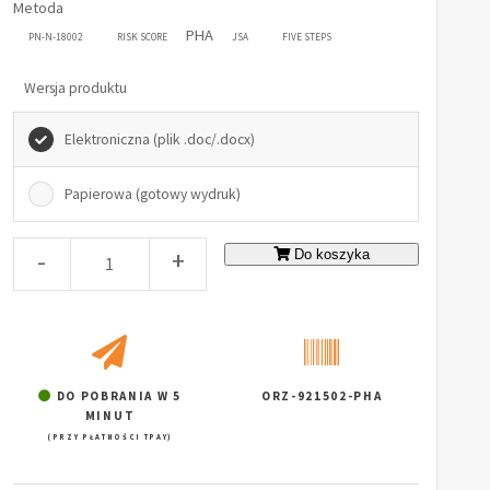
Metoda
PHA
PN-N-18002
RISK SCORE
JSA
FIVE STEPS
Wersja produktu
Elektroniczna (plik .doc/.docx)
Papierowa (gotowy wydruk)
-
+
Do koszyka
DO POBRANIA W 5
ORZ-921502-PHA
MINUT
(PRZY PŁATNOŚCI TPAY)