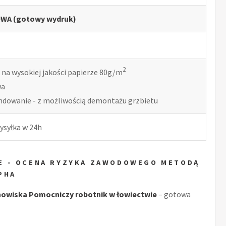
WA (gotowy wydruk)
2
 na wysokiej jakości papierze 80g/m
wa
indowanie - z możliwością demontażu grzbietu
ysyłka w 24h
E - OCENA RYZYKA ZAWODOWEGO METODĄ
PHA
owiska Pomocniczy robotnik w łowiectwie
– gotowa