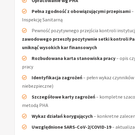
Opracowanie wg PHA
Pełna zgodność z obowiązującymi przepisami
–
Inspekcję Sanitarną
Pewność pozytywnego przejścia kontroli instytucj
zawodowego przeszły pozytywnie setki kontroli Pań
uniknąć wysokich kar finansowych
Rozbudowana karta stanowiska pracy
– opis cz
pracy
Identyfikacja zagrożeń
– pełen wykaz czynników (
niebezpieczne)
Szczegółowe karty zagrożeń
– kompletne szaco
metodą PHA
Wykaz działań korygujących
– konkretne zalecen
Uwzględnione SARS-CoV-2/COVID-19
– aktualiz