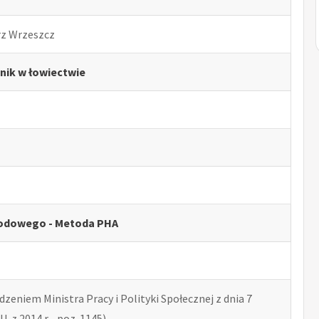
rz Wrzeszcz
nik w łowiectwie
odowego - Metoda PHA
zeniem Ministra Pracy i Polityki Społecznej z dnia 7
U. z 2014 r. , poz. 1145)