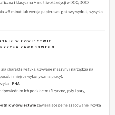
raficzna i klasyczna + możliwość edycji w DOC/DOCX
nia w 5 minut lub wersja papierowa: gotowy wydruk, wysyłka
OTNIK W ŁOWIECTWIE
 RYZYKA ZAWODOWEGO
ólna charakterystyka, używane maszyny i narzędzia na
posób i miejsce wykonywania pracy).
yzyka -
PHA
.
odpowiednim ich podziałem (fizyczne, pyły i pary,
otnik w łowiectwie
zawierające pełne szacowanie ryzyka