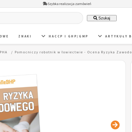
Szybka realizacja zamówień
Szukaj
DOWE
ZNAKI
HACCP I GHP/GMP
ARTYKUŁY 
 PHA
Pomocniczy robotnik w łowiectwie - Ocena Ryzyka Zawod