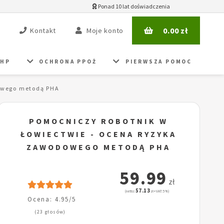
Ponad 10 lat doświadczenia
0.00
zł
Kontakt
Moje konto
BHP
OCHRONA PPOŻ
PIERWSZA POMOC
owego metodą PHA
POMOCNICZY ROBOTNIK W
ŁOWIECTWIE - OCENA RYZYKA
ZAWODOWEGO METODĄ PHA
59.99
zł
57.13
(netto:
zł + VAT: 5%)
Ocena: 4.95/5
(23 głosów)