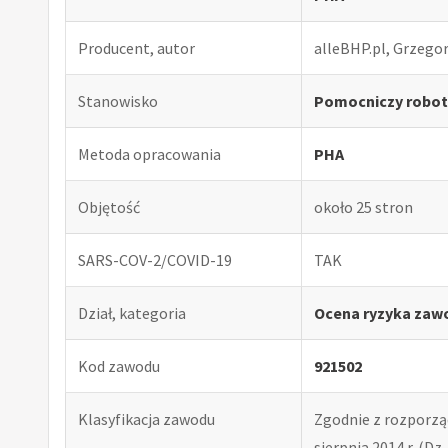
Producent, autor
alleBHP.pl, Grzego
Stanowisko
Pomocniczy robot
Metoda opracowania
PHA
Objętość
około 25 stron
SARS-COV-2/COVID-19
TAK
Dział, kategoria
Ocena ryzyka zaw
Kod zawodu
921502
Klasyfikacja zawodu
Zgodnie z rozporząd
sierpnia 2014 r. (Dz. 