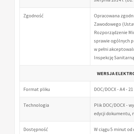
Zgodność
Opracowana zgodnie
Zawodowego (Ustawa
Rozporządzenie Minis
sprawie ogólnych p
w pełni akceptowal
Inspekcję Sanitarną
WERSJA ELEKTRO
Format pliku
DOC/DOCX - A4 - 21 
Technologia
Plik DOC/DOCX - w
edycji dokumentu, 
Dostępność
W ciągu 5 minut od