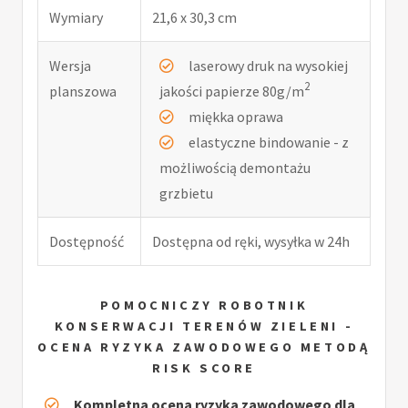
Wymiary
21,6 x 30,3 cm
Wersja
laserowy druk na wysokiej
2
planszowa
jakości papierze 80g/m
miękka oprawa
elastyczne bindowanie - z
możliwością demontażu
grzbietu
Dostępność
Dostępna od ręki, wysyłka w 24h
POMOCNICZY ROBOTNIK
KONSERWACJI TERENÓW ZIELENI -
OCENA RYZYKA ZAWODOWEGO METODĄ
RISK SCORE
Kompletna ocena ryzyka zawodowego dla