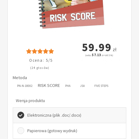
59.99
zł
57.13
(netto:
zł + VAT: 5%)
Ocena: 5/5
(24 głosów)
Metoda
RISK SCORE
PN-N-18002
PHA
JSA
FIVE STEPS
Wersja produktu
Elektroniczna (plik .doc/.docx)
Papierowa (gotowy wydruk)