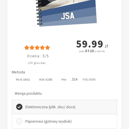
59.99
zł
57.13
(netto:
zł + VAT: 5%)
Ocena: 5/5
(24 głosów)
Metoda
JSA
PN-N-18002
RISK SCORE
PHA
FIVE STEPS
Wersja produktu
Elektroniczna (plik .doc/.docx)
Papierowa (gotowy wydruk)