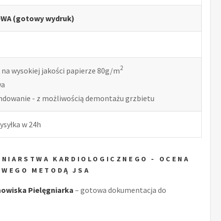
WA (gotowy wydruk)
2
 na wysokiej jakości papierze 80g/m
wa
indowanie - z możliwością demontażu grzbietu
ysyłka w 24h
ĘGNIARSTWA KARDIOLOGICZNEGO - OCENA
OWEGO METODĄ JSA
owiska Pielęgniarka
– gotowa dokumentacja do