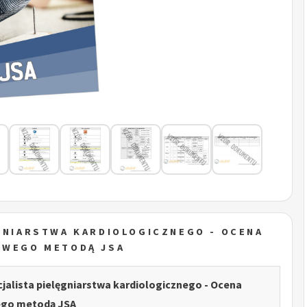
ĘGNIARSTWA KARDIOLOGICZNEGO - OCENA
OWEGO METODĄ JSA
cjalista pielęgniarstwa kardiologicznego - Ocena
go metodą JSA