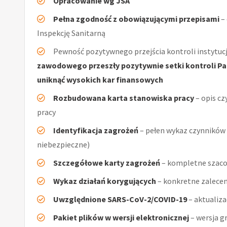
Opracowanie wg JSA
Pełna zgodność z obowiązującymi przepisami
–
Inspekcję Sanitarną
Pewność pozytywnego przejścia kontroli instytucj
zawodowego przeszły pozytywnie setki kontroli Pań
uniknąć wysokich kar finansowych
Rozbudowana karta stanowiska pracy
– opis cz
pracy
Identyfikacja zagrożeń
– pełen wykaz czynników (
niebezpieczne)
Szczegółowe karty zagrożeń
– kompletne szaco
Wykaz działań korygujących
– konkretne zalecen
Uwzględnione SARS-CoV-2/COVID-19
– aktualiz
Pakiet plików w wersji elektronicznej
– wersja g