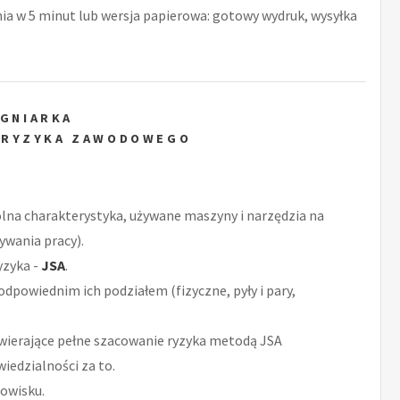
nia w 5 minut lub wersja papierowa: gotowy wydruk, wysyłka
ĘGNIARKA
 RYZYKA ZAWODOWEGO
ólna charakterystyka, używane maszyny i narzędzia na
ywania pracy).
yzyka -
JSA
.
odpowiednim ich podziałem (fizyczne, pyły i pary,
wierające pełne szacowanie ryzyka metodą JSA
iedzialności za to.
owisku.