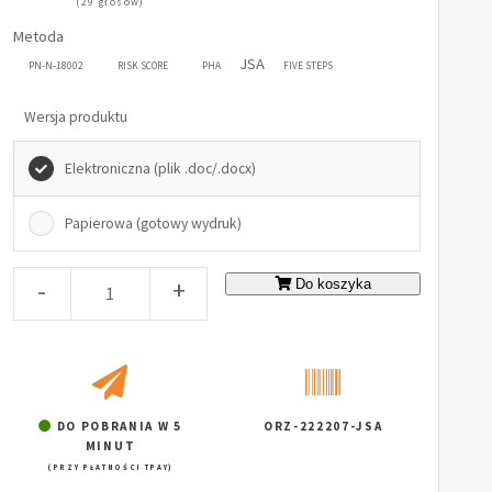
(29 głosów)
Metoda
JSA
PN-N-18002
RISK SCORE
PHA
FIVE STEPS
Wersja produktu
Elektroniczna (plik .doc/.docx)
Papierowa (gotowy wydruk)
-
+
Do koszyka
DO POBRANIA W 5
ORZ-222207-JSA
MINUT
(PRZY PŁATNOŚCI TPAY)