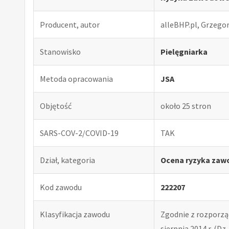
Producent, autor
alleBHP.pl, Grzego
Stanowisko
Pielęgniarka
Metoda opracowania
JSA
Objętość
około 25 stron
SARS-COV-2/COVID-19
TAK
Dział, kategoria
Ocena ryzyka zaw
Kod zawodu
222207
Klasyfikacja zawodu
Zgodnie z rozporząd
sierpnia 2014 r. (Dz. 