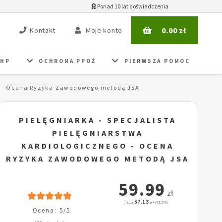
Ponad 10 lat doświadczenia
0.00
zł
Kontakt
Moje konto
BHP
OCHRONA PPOŻ
PIERWSZA POMOC
ego - Ocena Ryzyka Zawodowego metodą JSA
PIELĘGNIARKA - SPECJALISTA
PIELĘGNIARSTWA
KARDIOLOGICZNEGO - OCENA
RYZYKA ZAWODOWEGO METODĄ JSA
59.99
zł
57.13
(netto:
zł + VAT: 5%)
Ocena: 5/5