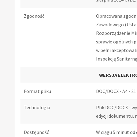
Zgodność
Opracowana zgodnie
Zawodowego (Ustawa
Rozporządzenie Minis
sprawie ogólnych p
w pełni akceptowal
Inspekcję Sanitarną
WERSJA ELEKTRO
Format pliku
DOC/DOCX - A4 - 21 
Technologia
Plik DOC/DOCX - w
edycji dokumentu, 
Dostępność
W ciągu 5 minut od