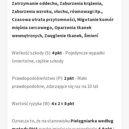
Zatrzymanie oddechu, Zaburzenia krążenia,
Zaburzenia wzroku, słuchu, równowagi itp.,
Czasowa utrata przytomności, Migotanie komór
mięśnia sercowego, Oparzenia tkanek
wewnętrznych, Zwęglenie tkanek, Śmierć
Wielkość szkody (S):
4 pkt
- Pojedyncze wypadki
śmiertelne, ciężkie szkody
Prawdopodobieństwo (P):
2 pkt
- Mało
prawdopodobne, zdarzające się raz na 10 lat
Wartość ryzyka (W):
4 x 2 = 8 pkt
Oznacza to, że na stanowisku
Pielęgniarka według
metody PHA
ryzyko mieści sie w przedziale
4-9 pkt
i