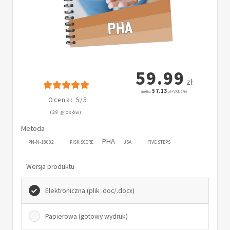
59.99
zł
57.13
(netto:
zł + VAT: 5%)
Ocena: 5/5
(29 głosów)
Metoda
PHA
PN-N-18002
RISK SCORE
JSA
FIVE STEPS
Wersja produktu
Elektroniczna (plik .doc/.docx)
Papierowa (gotowy wydruk)