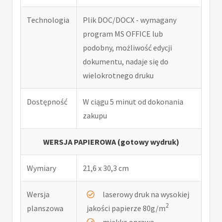
Technologia
Plik DOC/DOCX - wymagany
program MS OFFICE lub
podobny, możliwość edycji
dokumentu, nadaje się do
wielokrotnego druku
Dostępność
W ciągu 5 minut od dokonania
zakupu
WERSJA PAPIEROWA (gotowy wydruk)
Wymiary
21,6 x 30,3 cm
Wersja
laserowy druk na wysokiej
2
planszowa
jakości papierze 80g/m
miękka oprawa