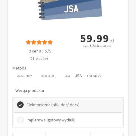
59.99
zł
57.13
(netto:
zł + VAT: 5%)
Ocena: 5/5
(21 głosów)
Metoda
JSA
PN-N-18002
RISK SCORE
PHA
FIVE STEPS
Wersja produktu
Elektroniczna (plik .doc/.docx)
Papierowa (gotowy wydruk)