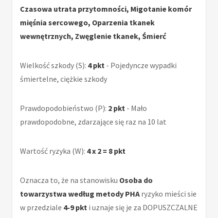
Czasowa utrata przytomności, Migotanie komór
mięśnia sercowego, Oparzenia tkanek
wewnętrznych, Zwęglenie tkanek, Śmierć
Wielkość szkody (S):
4 pkt
- Pojedyncze wypadki
śmiertelne, ciężkie szkody
Prawdopodobieństwo (P):
2 pkt
- Mało
prawdopodobne, zdarzające się raz na 10 lat
Wartość ryzyka (W):
4 x 2 = 8 pkt
Oznacza to, że na stanowisku
Osoba do
towarzystwa według metody PHA
ryzyko mieści sie
w przedziale
4-9 pkt
i uznaje się je za DOPUSZCZALNE