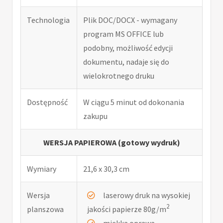
Technologia
Plik DOC/DOCX - wymagany
program MS OFFICE lub
podobny, możliwość edycji
dokumentu, nadaje się do
wielokrotnego druku
Dostępność
W ciągu 5 minut od dokonania
zakupu
WERSJA PAPIEROWA (gotowy wydruk)
Wymiary
21,6 x 30,3 cm
Wersja
laserowy druk na wysokiej
2
planszowa
jakości papierze 80g/m
miękka oprawa