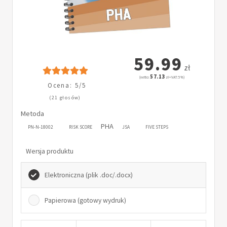
59.99
zł
57.13
(netto:
zł + VAT: 5%)
Ocena: 5/5
(21 głosów)
Metoda
PHA
PN-N-18002
RISK SCORE
JSA
FIVE STEPS
Wersja produktu
Elektroniczna (plik .doc/.docx)
Papierowa (gotowy wydruk)