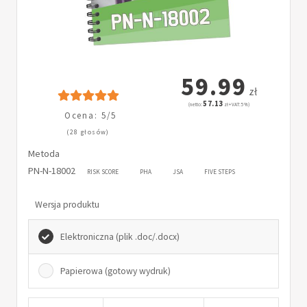
59.99
zł
57.13
(netto:
zł + VAT: 5%)
Ocena: 5/5
(28 głosów)
Metoda
PN-N-18002
RISK SCORE
PHA
JSA
FIVE STEPS
Wersja produktu
Elektroniczna (plik .doc/.docx)
Papierowa (gotowy wydruk)