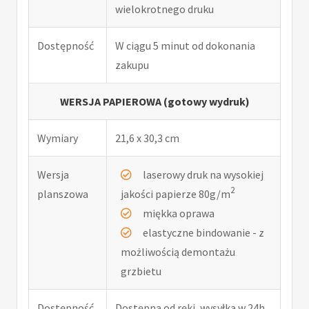
wielokrotnego druku
Dostępność
W ciągu 5 minut od dokonania
zakupu
WERSJA PAPIEROWA (gotowy wydruk)
Wymiary
21,6 x 30,3 cm
Wersja
laserowy druk na wysokiej
2
planszowa
jakości papierze 80g/m
miękka oprawa
elastyczne bindowanie - z
możliwością demontażu
grzbietu
Dostępność
Dostępna od ręki, wysyłka w 24h