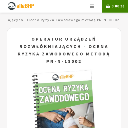
Menu
0.00
zł
łókniających - Ocena Ryzyka Zawodowego metodą PN-N-18002
OPERATOR URZĄDZEŃ
ROZWŁÓKNIAJĄCYCH - OCENA
RYZYKA ZAWODOWEGO METODĄ
PN-N-18002