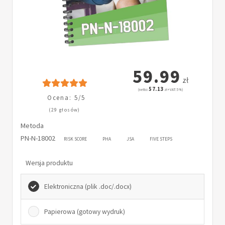
59.99
zł
57.13
(netto:
zł + VAT: 5%)
Ocena: 5/5
(29 głosów)
Metoda
PN-N-18002
RISK SCORE
PHA
JSA
FIVE STEPS
Wersja produktu
Elektroniczna (plik .doc/.docx)
Papierowa (gotowy wydruk)