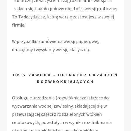
zbiorczej ze wszystkimi zagrożeniami - wersja ta
składa się z około połowy objętości wersji graficznej
To Ty decydujesz, którą wersję zastosujesz w swojej
firmie.
W przypadku zamówienia wersji papierowej,
drukujemy i wysyłamy wersję klasyczną.
OPIS ZAWODU - OPERATOR URZĄDZEŃ
ROZWŁÓKNIAJĄCYCH
Obsługuje urządzenia (rozwłókniacze) służące do
wytwarzania wodnej zawiesiny, składającej się w
przeważającej części z rozdzielonych włókien
celulozowych, powstałych w wyniku rozdrabniania
płatków masy włóknistej i pęczków włókien.