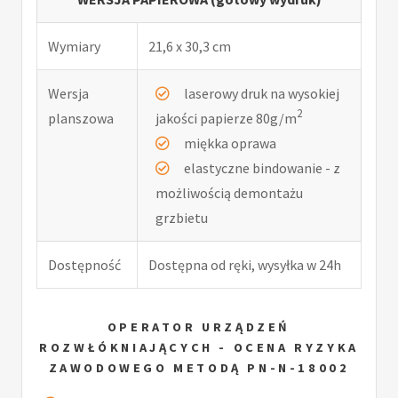
Wymiary
21,6 x 30,3 cm
Wersja
laserowy druk na wysokiej
2
planszowa
jakości papierze 80g/m
miękka oprawa
elastyczne bindowanie - z
możliwością demontażu
grzbietu
Dostępność
Dostępna od ręki, wysyłka w 24h
OPERATOR URZĄDZEŃ
ROZWŁÓKNIAJĄCYCH - OCENA RYZYKA
ZAWODOWEGO METODĄ PN-N-18002