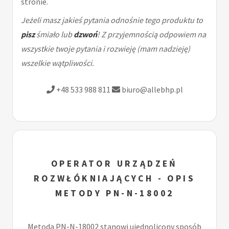
stronie.
Jeżeli masz jakieś pytania odnośnie tego produktu to
pisz
śmiało lub
dzwoń
! Z przyjemnością odpowiem na
wszystkie twoje pytania i rozwieję (mam nadzieję)
wszelkie wątpliwości.
+48 533 988 811
biuro@allebhp.pl
OPERATOR URZĄDZEŃ
ROZWŁÓKNIAJĄCYCH - OPIS
METODY PN-N-18002
Metoda PN-N-18002 stanowi ujednolicony sposób