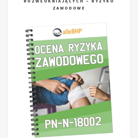
ROZWŁÓKNIAJĄCYCH – RYZYKO
ZAWODOWE