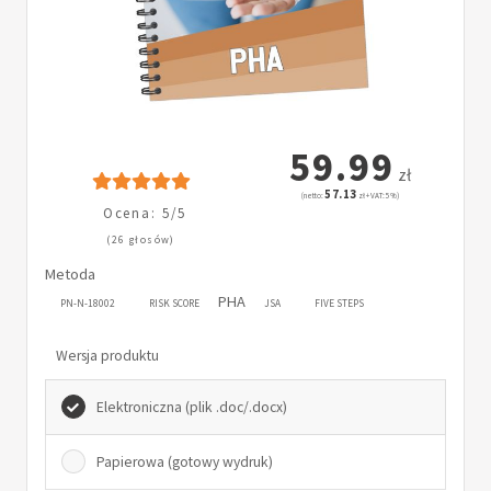
59.99
zł
57.13
(netto:
zł + VAT: 5%)
Ocena: 5/5
(26 głosów)
Metoda
PHA
PN-N-18002
RISK SCORE
JSA
FIVE STEPS
Wersja produktu
Elektroniczna (plik .doc/.docx)
Papierowa (gotowy wydruk)