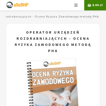
Menu
0.00
zł
eń rozdrabniających - Ocena Ryzyka Zawodowego metodą PHA
OPERATOR URZĄDZEŃ
ROZDRABNIAJĄCYCH - OCENA
RYZYKA ZAWODOWEGO METODĄ
PHA