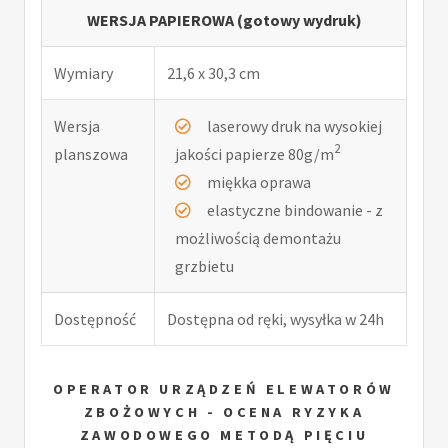
WERSJA PAPIEROWA (gotowy wydruk)
Wymiary
21,6 x 30,3 cm
Wersja
laserowy druk na wysokiej
2
planszowa
jakości papierze 80g/m
miękka oprawa
elastyczne bindowanie - z
możliwością demontażu
grzbietu
Dostępność
Dostępna od ręki, wysyłka w 24h
OPERATOR URZĄDZEŃ ELEWATORÓW
ZBOŻOWYCH - OCENA RYZYKA
ZAWODOWEGO METODĄ PIĘCIU