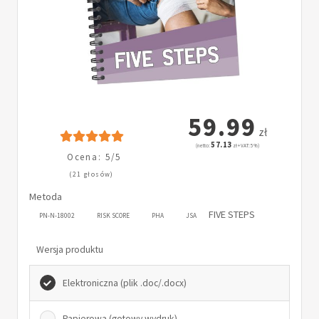
59.99
zł
57.13
(netto:
zł + VAT: 5%)
Ocena: 5/5
(21 głosów)
Metoda
FIVE STEPS
PN-N-18002
RISK SCORE
PHA
JSA
Wersja produktu
Elektroniczna (plik .doc/.docx)
Papierowa (gotowy wydruk)