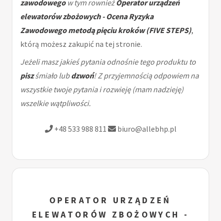
zawodowego
w tym rownież
Operator urządzeń
elewatorów zbożowych - Ocena Ryzyka
Zawodowego metodą pięciu kroków (FIVE STEPS)
,
którą możesz zakupić na tej stronie.
Jeżeli masz jakieś pytania odnośnie tego produktu to
pisz
śmiało lub
dzwoń
! Z przyjemnością odpowiem na
wszystkie twoje pytania i rozwieję (mam nadzieję)
wszelkie wątpliwości.
+48 533 988 811
biuro@allebhp.pl
OPERATOR URZĄDZEŃ
ELEWATORÓW ZBOŻOWYCH -