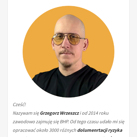
Cześć!
Nazywam się
Grzegorz Wrzeszcz
i od 2014 roku
zawodowo zajmuję się BHP. Od tego czasu udało mi się
opracować około 3000 różnych
dolumenrtacji ryzyka