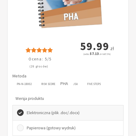
59.99
zł
57.13
(netto:
zł + VAT: 5%)
Ocena: 5/5
(26 głosów)
Metoda
PHA
PN-N-18002
RISK SCORE
JSA
FIVE STEPS
Wersja produktu
Elektroniczna (plik .doc/.docx)
Papierowa (gotowy wydruk)