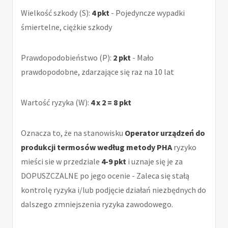
Wielkość szkody (S):
4 pkt
- Pojedyncze wypadki
śmiertelne, ciężkie szkody
Prawdopodobieństwo (P):
2 pkt
- Mało
prawdopodobne, zdarzające się raz na 10 lat
Wartość ryzyka (W):
4 x 2 = 8 pkt
Oznacza to, że na stanowisku
Operator urządzeń do
produkcji termosów według metody PHA
ryzyko
mieści sie w przedziale
4-9 pkt
i uznaje się je za
DOPUSZCZALNE po jego ocenie - Zaleca się stałą
kontrolę ryzyka i/lub podjęcie działań niezbędnych do
dalszego zmniejszenia ryzyka zawodowego.