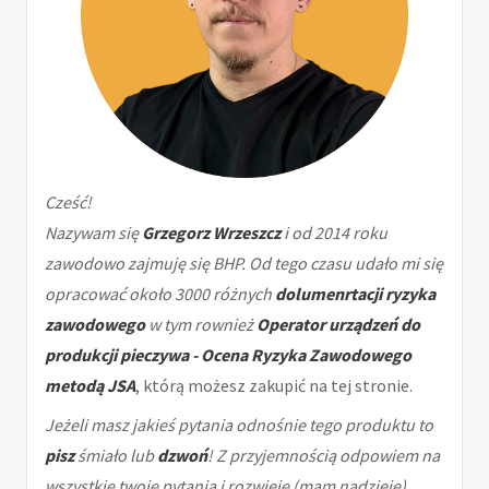
Cześć!
Nazywam się
Grzegorz Wrzeszcz
i od 2014 roku
zawodowo zajmuję się BHP. Od tego czasu udało mi się
opracować około 3000 różnych
dolumenrtacji ryzyka
zawodowego
w tym rownież
Operator urządzeń do
produkcji pieczywa - Ocena Ryzyka Zawodowego
metodą JSA
, którą możesz zakupić na tej stronie.
Jeżeli masz jakieś pytania odnośnie tego produktu to
pisz
śmiało lub
dzwoń
! Z przyjemnością odpowiem na
wszystkie twoje pytania i rozwieję (mam nadzieję)