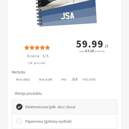
59.99
zł
57.13
(netto:
zł + VAT: 5%)
Ocena: 5/5
(28 głosów)
Metoda
JSA
PN-N-18002
RISK SCORE
PHA
FIVE STEPS
Wersja produktu
Elektroniczna (plik .doc/.docx)
Papierowa (gotowy wydruk)