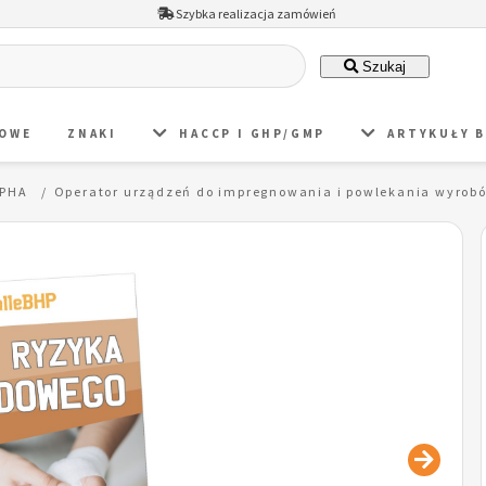
Szybka realizacja zamówień
Szukaj
DOWE
ZNAKI
HACCP I GHP/GMP
ARTYKUŁY 
 PHA
Operator urządzeń do impregnowania i powlekania wyro