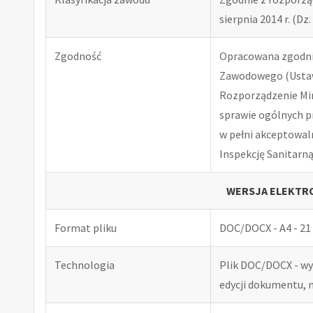
sierpnia 2014 r. (Dz. 
Zgodność
Opracowana zgodnie
Zawodowego (Ustawa
Rozporządzenie Minis
sprawie ogólnych p
w pełni akceptowal
Inspekcję Sanitarną
WERSJA ELEKTRO
Format pliku
DOC/DOCX - A4 - 21 
Technologia
Plik DOC/DOCX - w
edycji dokumentu, 