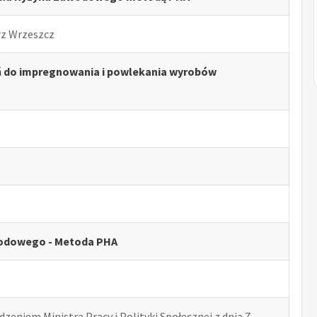
rz Wrzeszcz
ń do impregnowania i powlekania wyrobów
odowego - Metoda PHA
zeniem Ministra Pracy i Polityki Społecznej z dnia 7