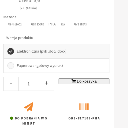
Ocena: 5/5
(28 głosów)
Metoda
PHA
PN-N-18002
RISK SCORE
JSA
FIVE STEPS
Wersja produktu
Elektroniczna (plik .doc/.docx)
Papierowa (gotowy wydruk)
-
+
Do koszyka
DO POBRANIA W 5
ORZ-817108-PHA
MINUT