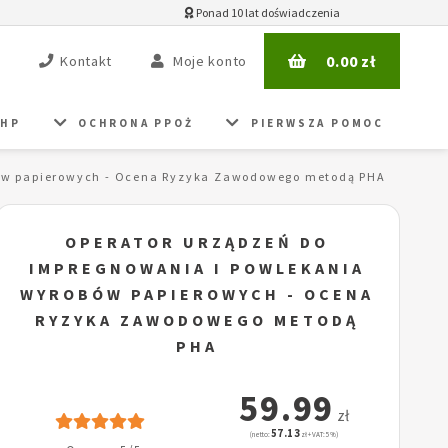
Ponad 10 lat doświadczenia
0.00
zł
Kontakt
Moje konto
BHP
OCHRONA PPOŻ
PIERWSZA POMOC
bów papierowych - Ocena Ryzyka Zawodowego metodą PHA
OPERATOR URZĄDZEŃ DO
IMPREGNOWANIA I POWLEKANIA
WYROBÓW PAPIEROWYCH - OCENA
RYZYKA ZAWODOWEGO METODĄ
PHA
59.99
zł
57.13
(netto:
zł + VAT: 5%)