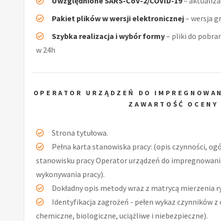
Uwzględnione SARS-CoV-2/COVID-19
– aktualiz
Pakiet plików w wersji elektronicznej
– wersja g
Szybka realizacja i wybór formy
– pliki do pobra
w 24h
OPERATOR URZĄDZEŃ DO IMPREGNOWAN
ZAWARTOŚĆ OCENY
Strona tytułowa.
Pełna karta stanowiska pracy: (opis czynności, og
stanowisku pracy Operator urządzeń do impregnowania
wykonywania pracy).
Dokładny opis metody wraz z matrycą mierzenia r
Identyfikacja zagrożeń - pełen wykaz czynników z 
chemiczne, biologiczne, uciążliwe i niebezpieczne).