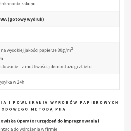
 dokonania zakupu
WA (gotowy wydruk)
2
 na wysokiej jakości papierze 80g/m
wa
indowanie - z możliwością demontażu grzbietu
ysyłka w 24h
IA I POWLEKANIA WYROBÓW PAPIEROWYCH
AWODOWEGO METODĄ PHA
owiska Operator urządzeń do impregnowania i
tacja do wdrożenia w firmie