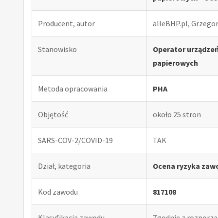
Producent, autor
alleBHP.pl, Grzego
Stanowisko
Operator urządze
papierowych
Metoda opracowania
PHA
Objętość
około 25 stron
SARS-COV-2/COVID-19
TAK
Dział, kategoria
Ocena ryzyka zaw
Kod zawodu
817108
Klasyfikacja zawodu
Zgodnie z rozporząd