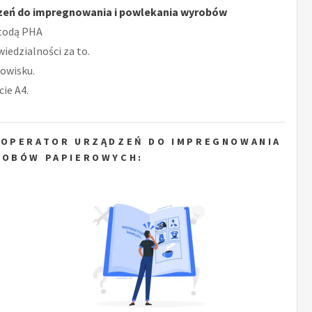
zeń do impregnowania i powlekania wyrobów
etodą PHA
iedzialności za to.
owisku.
ie A4.
 OPERATOR URZĄDZEŃ DO IMPREGNOWANIA
ROBÓW PAPIEROWYCH: