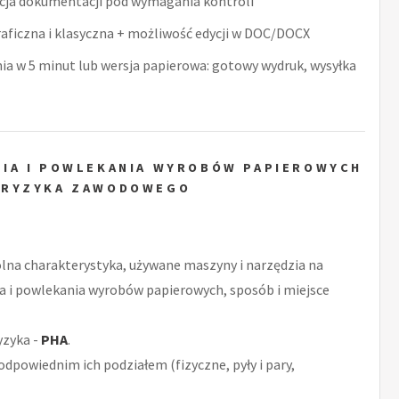
acja dokumentacji pod wymagania kontroli
raficzna i klasyczna + możliwość edycji w DOC/DOCX
nia w 5 minut lub wersja papierowa: gotowy wydruk, wysyłka
IA I POWLEKANIA WYROBÓW PAPIEROWYCH
 RYZYKA ZAWODOWEGO
ólna charakterystyka, używane maszyny i narzędzia na
 i powlekania wyrobów papierowych, sposób i miejsce
yzyka -
PHA
.
odpowiednim ich podziałem (fizyczne, pyły i pary,