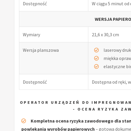
Dostępność
W ciągu 5 minut od
WERSJA PAPIERO
Wymiary
21,6 x 30,3 cm
Wersja planszowa
laserowy druk
miękka opra
elastyczne b
Dostępność
Dostępna od ręki, w
OPERATOR URZĄDZEŃ DO IMPREGNOWAN
- OCENA RYZYKA Z
Kompletna ocena ryzyka zawodowego dla stan
powlekania wyrobów papierowych
– gotowa dokumen