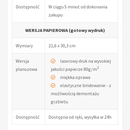
Dostępność
W ciągu 5 minut od dokonania
zakupu
WERSJA PAPIEROWA (gotowy wydruk)
Wymiary
21,6 x 30,3 cm
Wersja
laserowy druk na wysokiej
2
planszowa
jakości papierze 80g/m
miękka oprawa
elastyczne bindowanie - z
możliwością demontażu
grzbietu
Dostępność
Dostępna od ręki, wysyłka w 24h