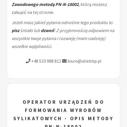
Zawodowego metodą PN-N-18002
, którą możesz
zakupić na tej stronie.
Jeżeli masz jakieś pytania odnośnie tego produktu to
pisz
śmiało lub
dzwoń
! Z przyjemnością odpowiem na
wszystkie twoje pytania i rozwieję (mam nadzieję)
wszelkie wątpliwości.
+48 533 988 811
biuro@allebhp.pl
OPERATOR URZĄDZEŃ DO
FORMOWANIA WYROBÓW
SYLIKATOWYCH - OPIS METODY
PN-N-18002