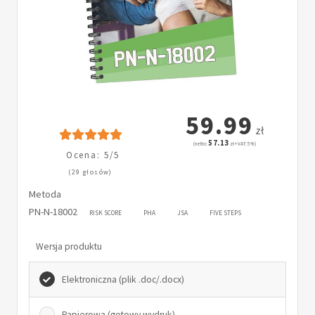
59.99
zł
57.13
(netto:
zł + VAT: 5%)
Ocena: 5/5
(29 głosów)
Metoda
PN-N-18002
RISK SCORE
PHA
JSA
FIVE STEPS
Wersja produktu
Elektroniczna (plik .doc/.docx)
Papierowa (gotowy wydruk)