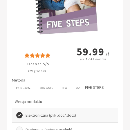
59.99
zł
57.13
(netto:
zł + VAT: 5%)
Ocena: 5/5
(29 głosów)
Metoda
FIVE STEPS
PN-N-18002
RISK SCORE
PHA
JSA
Wersja produktu
Elektroniczna (plik .doc/.docx)
Papierowa (gotowy wydruk)