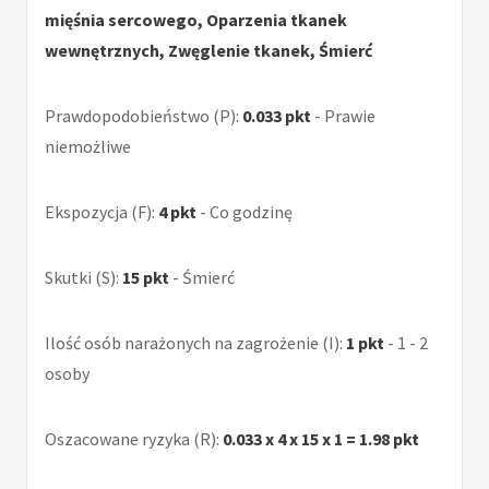
mięśnia sercowego, Oparzenia tkanek
wewnętrznych, Zwęglenie tkanek, Śmierć
Prawdopodobieństwo (P):
0.033 pkt
- Prawie
niemożliwe
Ekspozycja (F):
4 pkt
- Co godzinę
Skutki (S):
15 pkt
- Śmierć
Ilość osób narażonych na zagrożenie (I):
1 pkt
- 1 - 2
osoby
Oszacowane ryzyka (R):
0.033 x 4 x 15 x 1 = 1.98 pkt