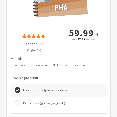
59.99
zł
57.13
(netto:
zł + VAT: 5%)
Ocena: 5/5
(31 głosów)
Metoda
PHA
PN-N-18002
RISK SCORE
JSA
FIVE STEPS
Wersja produktu
Elektroniczna (plik .doc/.docx)
Papierowa (gotowy wydruk)