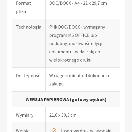
Format
DOC/DOCX - A4 - 21 x 29,7 cm
pliku
Technologia
Plik DOC/DOCX - wymagany
program MS OFFICE lub
podobny, możliwość edycji
dokumentu, nadaje się do
wielokrotnego druku
Dostępność
W ciągu 5 minut od dokonania
zakupu
WERSJA PAPIEROWA (gotowy wydruk)
Wymiary
21,6 x 30,3 cm
Wersja
laserowy druk na wysokiej