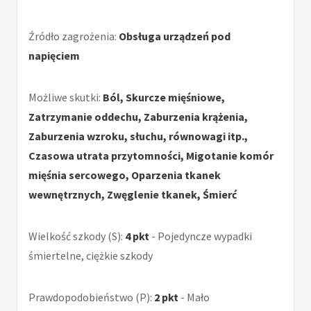
Źródło zagrożenia:
Obsługa urządzeń pod
napięciem
Możliwe skutki:
Ból, Skurcze mięśniowe,
Zatrzymanie oddechu, Zaburzenia krążenia,
Zaburzenia wzroku, słuchu, równowagi itp.,
Czasowa utrata przytomności, Migotanie komór
mięśnia sercowego, Oparzenia tkanek
wewnętrznych, Zwęglenie tkanek, Śmierć
Wielkość szkody (S):
4 pkt
- Pojedyncze wypadki
śmiertelne, ciężkie szkody
Prawdopodobieństwo (P):
2 pkt
- Mało