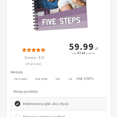
59.99
zł
57.13
(netto:
zł + VAT: 5%)
Ocena: 5/5
(29 głosów)
Metoda
FIVE STEPS
PN-N-18002
RISK SCORE
PHA
JSA
Wersja produktu
Elektroniczna (plik .doc/.docx)
Papierowa (gotowy wydruk)