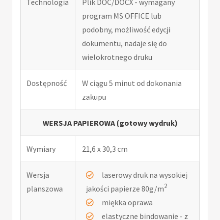
Technologia
Plik DOC/DOCX - wymagany
program MS OFFICE lub
podobny, możliwość edycji
dokumentu, nadaje się do
wielokrotnego druku
Dostępność
W ciągu 5 minut od dokonania
zakupu
WERSJA PAPIEROWA (gotowy wydruk)
Wymiary
21,6 x 30,3 cm
Wersja
laserowy druk na wysokiej
2
planszowa
jakości papierze 80g/m
miękka oprawa
elastyczne bindowanie - z