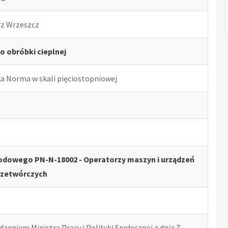
rz Wrzeszcz
o obróbki cieplnej
ka Norma w skali pięciostopniowej
odowego PN-N-18002 - Operatorzy maszyn i urządzeń
rzetwórczych
zeniem Ministra Pracy i Polityki Społecznej z dnia 7