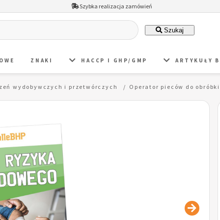
Szybka realizacja zamówień
Szukaj
DOWE
ZNAKI
HACCP I GHP/GMP
ARTYKUŁY 
dzeń wydobywczych i przetwórczych
Operator pieców do obróbk