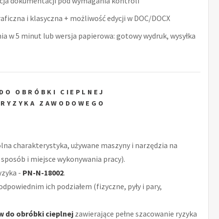
acja dokumentacji pod wymagania kontroli
raficzna i klasyczna + możliwość edycji w DOC/DOCX
nia w 5 minut lub wersja papierowa: gotowy wydruk, wysyłka
DO OBRÓBKI CIEPLNEJ
 RYZYKA ZAWODOWEGO
ólna charakterystyka, używane maszyny i narzędzia na
 sposób i miejsce wykonywania pracy).
yzyka -
PN-N-18002
.
odpowiednim ich podziałem (fizyczne, pyły i pary,
 do obróbki cieplnej
zawierające pełne szacowanie ryzyka