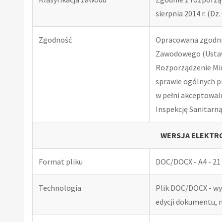
sierpnia 2014 r. (Dz. 
Zgodność
Opracowana zgodnie
Zawodowego (Ustawa
Rozporządzenie Minis
sprawie ogólnych p
w pełni akceptowal
Inspekcję Sanitarną
WERSJA ELEKTRO
Format pliku
DOC/DOCX - A4 - 21 
Technologia
Plik DOC/DOCX - w
edycji dokumentu, 