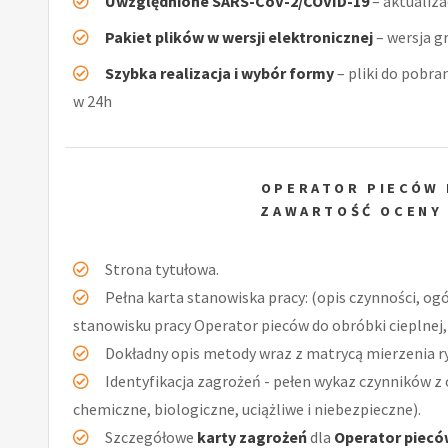
Uwzględnione SARS-CoV-2/COVID-19
– aktualiz
Pakiet plików w wersji elektronicznej
– wersja g
Szybka realizacja i wybór formy
– pliki do pobra
w 24h
OPERATOR PIECÓW 
ZAWARTOŚĆ OCENY
Strona tytułowa.
Pełna karta stanowiska pracy: (opis czynności, og
stanowisku pracy Operator pieców do obróbki cieplnej,
Dokładny opis metody wraz z matrycą mierzenia r
Identyfikacja zagrożeń - pełen wykaz czynników z 
chemiczne, biologiczne, uciążliwe i niebezpieczne).
Szczegółowe
karty zagrożeń
dla
Operator pieców