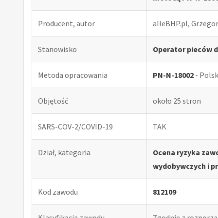
Producent, autor
alleBHP.pl, Grzego
Stanowisko
Operator pieców d
Metoda opracowania
PN-N-18002
- Pols
Objętość
około 25 stron
SARS-COV-2/COVID-19
TAK
Dział, kategoria
Ocena ryzyka zaw
wydobywczych i p
Kod zawodu
812109
Klasyfikacja zawodu
Zgodnie z rozporząd