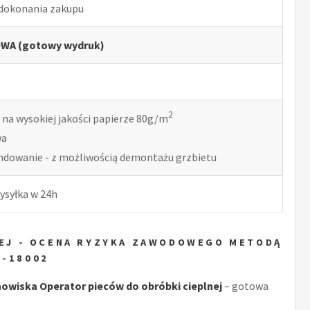
 dokonania zakupu
WA (gotowy wydruk)
2
 na wysokiej jakości papierze 80g/m
wa
indowanie - z możliwością demontażu grzbietu
ysyłka w 24h
NEJ - OCENA RYZYKA ZAWODOWEGO METODĄ
N-18002
wiska Operator pieców do obróbki cieplnej
– gotowa