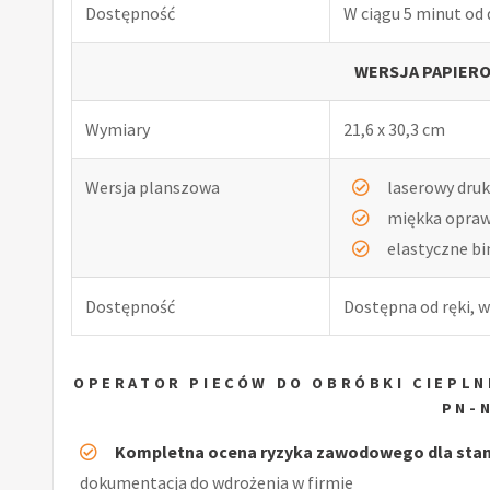
Dostępność
W ciągu 5 minut od
WERSJA PAPIERO
Wymiary
21,6 x 30,3 cm
Wersja planszowa
laserowy druk
miękka opra
elastyczne b
Dostępność
Dostępna od ręki, w
OPERATOR PIECÓW DO OBRÓBKI CIEPL
PN-
Kompletna ocena ryzyka zawodowego dla stano
dokumentacja do wdrożenia w firmie