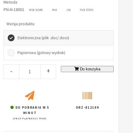
Metoda
PN-N-18002
RISK SCORE
PHA
JSA
FIVE STEPS
Wersja produktu
Elektroniczna (plik .doc/.docx)
Papierowa (gotowy wydruk)
-
+
Do koszyka
DO POBRANIA W 5
ORZ-812109
MINUT
(PRZY PŁATNOŚCI TPAY)