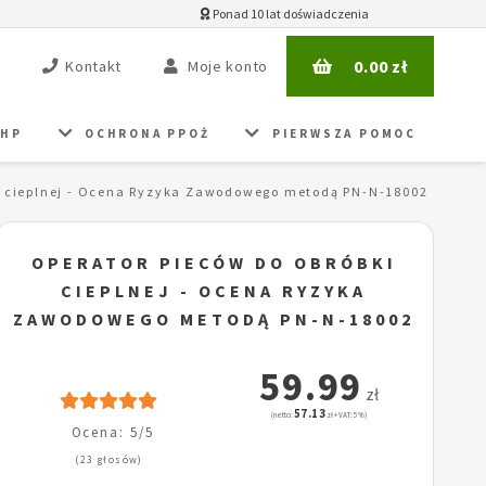
Ponad 10 lat doświadczenia
0.00
zł
Kontakt
Moje konto
BHP
OCHRONA PPOŻ
PIERWSZA POMOC
i cieplnej - Ocena Ryzyka Zawodowego metodą PN-N-18002
OPERATOR PIECÓW DO OBRÓBKI
CIEPLNEJ - OCENA RYZYKA
ZAWODOWEGO METODĄ PN-N-18002
59.99
zł
57.13
(netto:
zł + VAT: 5%)
Ocena: 5/5
(23 głosów)