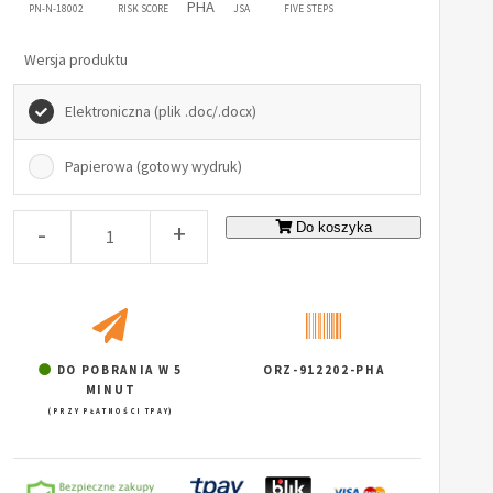
PHA
PN-N-18002
RISK SCORE
JSA
FIVE STEPS
Wersja produktu
Elektroniczna (plik .doc/.docx)
Papierowa (gotowy wydruk)
-
+
Do koszyka
DO POBRANIA W 5
ORZ-912202-PHA
MINUT
(PRZY PŁATNOŚCI TPAY)