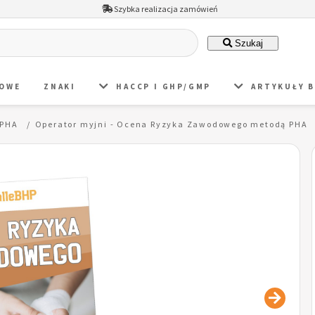
Szybka realizacja zamówień
Szukaj
DOWE
ZNAKI
HACCP I GHP/GMP
ARTYKUŁY 
 PHA
Operator myjni - Ocena Ryzyka Zawodowego metodą PHA