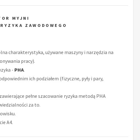
TOR MYJNI
 RYZYKA ZAWODOWEGO
ólna charakterystyka, używane maszyny i narzędzia na
onywania pracy).
yzyka -
PHA
.
odpowiednim ich podziałem (fizyczne, pyły i pary,
zawierające pełne szacowanie ryzyka metodą PHA
iedzialności za to.
owisku.
ie A4.