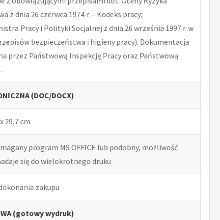
 z obowiązującymi przepisami dot. Oceny Ryzyka
 z dnia 26 czerwca 1974 r. – Kodeks pracy;
tra Pracy i Polityki Socjalnej z dnia 26 września 1997 r. w
rzepisów bezpieczeństwa i higieny pracy). Dokumentacja
na przez Państwową Inspekcję Pracy oraz Państwową
.
NICZNA (DOC/DOCX)
x 29,7 cm
ymagany program MS OFFICE lub podobny, możliwość
nadaje się do wielokrotnego druku
 dokonania zakupu
WA (gotowy wydruk)