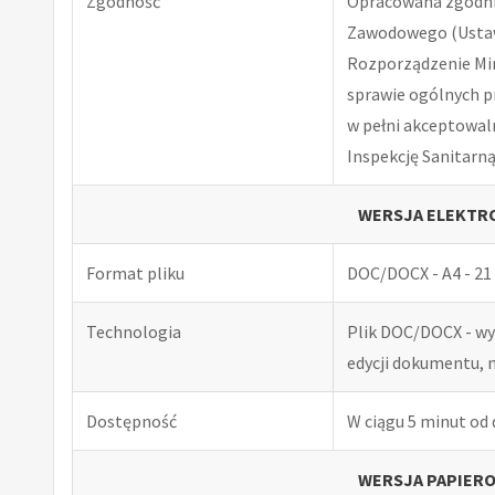
Zgodność
Opracowana zgodnie
Zawodowego (Ustawa
Rozporządzenie Minis
sprawie ogólnych p
w pełni akceptowal
Inspekcję Sanitarną
WERSJA ELEKTRO
Format pliku
DOC/DOCX - A4 - 21 
Technologia
Plik DOC/DOCX - w
edycji dokumentu, 
Dostępność
W ciągu 5 minut od
WERSJA PAPIERO