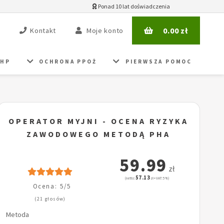
Ponad 10 lat doświadczenia
0.00
zł
Kontakt
Moje konto
BHP
OCHRONA PPOŻ
PIERWSZA POMOC
OPERATOR MYJNI - OCENA RYZYKA
ZAWODOWEGO METODĄ PHA
59.99
zł
57.13
(netto:
zł + VAT: 5%)
Ocena: 5/5
(21 głosów)
Metoda