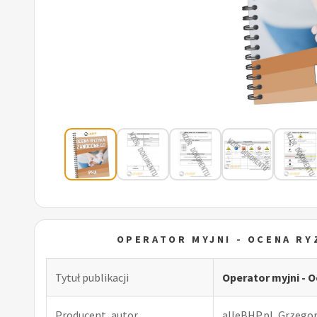
OPERATOR MYJNI - OCENA R
Tytuł publikacji
Operator myjni -
Producent, autor
alleBHP.pl, Grzego