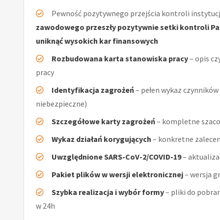
Pewność pozytywnego przejścia kontroli instytucj
zawodowego przeszły pozytywnie setki kontroli Pań
uniknąć wysokich kar finansowych
Rozbudowana karta stanowiska pracy
– opis cz
pracy
Identyfikacja zagrożeń
– pełen wykaz czynników (
niebezpieczne)
Szczegółowe karty zagrożeń
– kompletne szaco
Wykaz działań korygujących
– konkretne zalecen
Uwzględnione SARS-CoV-2/COVID-19
– aktualiz
Pakiet plików w wersji elektronicznej
– wersja g
Szybka realizacja i wybór formy
– pliki do pobra
w 24h