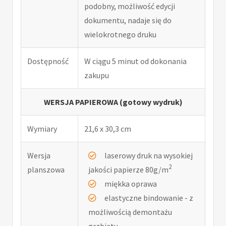
podobny, możliwość edycji
dokumentu, nadaje się do
wielokrotnego druku
Dostępność
W ciągu 5 minut od dokonania
zakupu
WERSJA PAPIEROWA (gotowy wydruk)
Wymiary
21,6 x 30,3 cm
Wersja
laserowy druk na wysokiej
2
planszowa
jakości papierze 80g/m
miękka oprawa
elastyczne bindowanie - z
możliwością demontażu
grzbietu