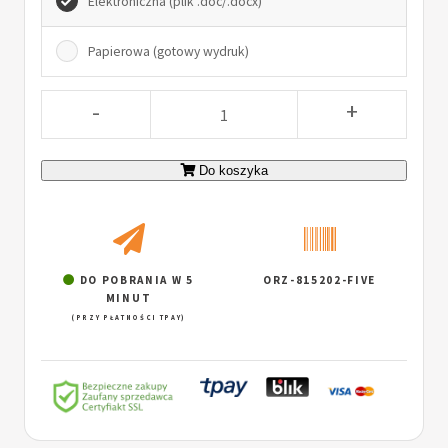
Elektroniczna (plik .doc/.docx)
Papierowa (gotowy wydruk)
-
+
Do koszyka
DO POBRANIA W 5
ORZ-815202-FIVE
MINUT
(PRZY PŁATNOŚCI TPAY)