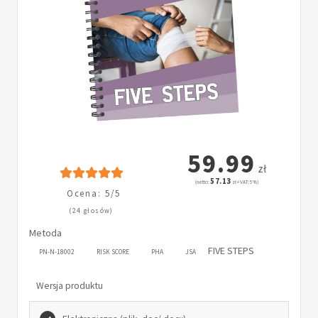
59.99
zł
57.13
(netto:
zł + VAT: 5%)
Ocena: 5/5
(24 głosów)
Metoda
FIVE STEPS
PN-N-18002
RISK SCORE
PHA
JSA
Wersja produktu