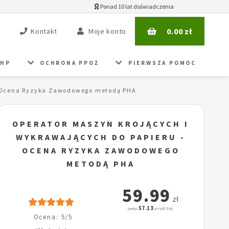
Ponad 10 lat doświadczenia
0.00
zł
Kontakt
Moje konto
BHP
OCHRONA PPOŻ
PIERWSZA POMOC
- Ocena Ryzyka Zawodowego metodą PHA
OPERATOR MASZYN KROJĄCYCH I
WYKRAWAJĄCYCH DO PAPIERU -
OCENA RYZYKA ZAWODOWEGO
METODĄ PHA
59.99
zł
57.13
(netto:
zł + VAT: 5%)
Ocena: 5/5