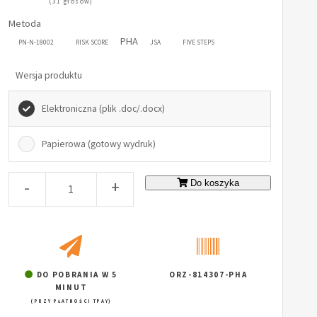
(31 głosów)
Metoda
PHA
PN-N-18002
RISK SCORE
JSA
FIVE STEPS
Wersja produktu
Elektroniczna (plik .doc/.docx)
Papierowa (gotowy wydruk)
-
+
Do koszyka
DO POBRANIA W 5
ORZ-814307-PHA
MINUT
(PRZY PŁATNOŚCI TPAY)