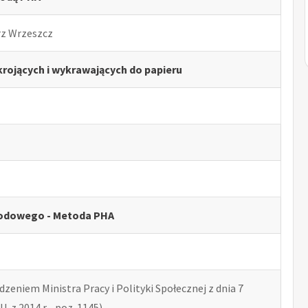
rz Wrzeszcz
rojących i wykrawających do papieru
odowego - Metoda PHA
zeniem Ministra Pracy i Polityki Społecznej z dnia 7
U. z 2014 r. , poz. 1145)