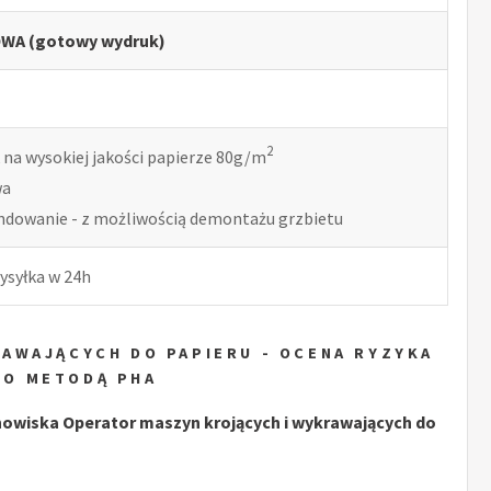
WA (gotowy wydruk)
2
 na wysokiej jakości papierze 80g/m
wa
indowanie - z możliwością demontażu grzbietu
ysyłka w 24h
AWAJĄCYCH DO PAPIERU - OCENA RYZYKA
O METODĄ PHA
wiska Operator maszyn krojących i wykrawających do