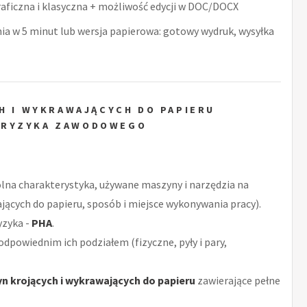
raficzna i klasyczna + możliwość edycji w DOC/DOCX
nia w 5 minut lub wersja papierowa: gotowy wydruk, wysyłka
H I WYKRAWAJĄCYCH DO PAPIERU
 RYZYKA ZAWODOWEGO
ólna charakterystyka, używane maszyny i narzędzia na
ących do papieru, sposób i miejsce wykonywania pracy).
yzyka -
PHA
.
odpowiednim ich podziałem (fizyczne, pyły i pary,
n krojących i wykrawających do papieru
zawierające pełne