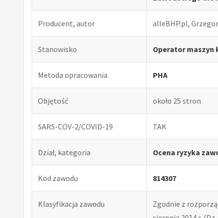
Producent, autor
alleBHP.pl, Grzego
Stanowisko
Operator maszyn k
Metoda opracowania
PHA
Objętość
około 25 stron
SARS-COV-2/COVID-19
TAK
Dział, kategoria
Ocena ryzyka zaw
Kod zawodu
814307
Klasyfikacja zawodu
Zgodnie z rozporząd
sierpnia 2014 r. (Dz. 