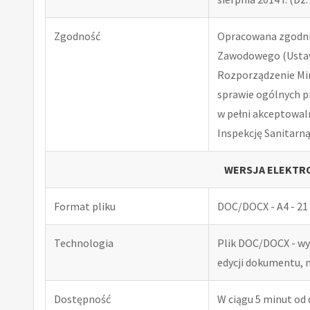
Zgodność
Opracowana zgodnie
Zawodowego (Ustawa
Rozporządzenie Minis
sprawie ogólnych p
w pełni akceptowal
Inspekcję Sanitarną
WERSJA ELEKTRO
Format pliku
DOC/DOCX - A4 - 21 
Technologia
Plik DOC/DOCX - w
edycji dokumentu, 
Dostępność
W ciągu 5 minut od