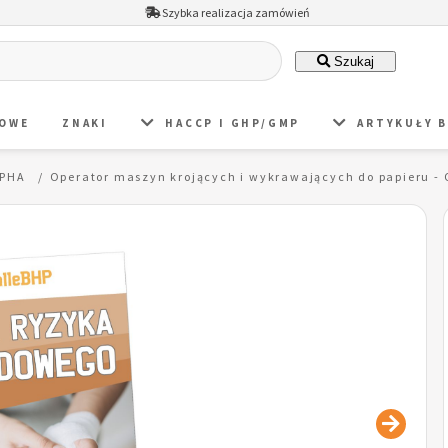
Szybka realizacja zamówień
Szukaj
DOWE
ZNAKI
HACCP I GHP/GMP
ARTYKUŁY 
 PHA
Operator maszyn krojących i wykrawających do papieru 