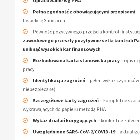
Opracowanie wg PHA
Pełna zgodność z obowiązującymi przepisami
–
Inspekcję Sanitarną
Pewność pozytywnego przejścia kontroli instytucj
zawodowego przeszły pozytywnie setki kontroli Pań
uniknąć wysokich kar finansowych
Rozbudowana karta stanowiska pracy
– opis cz
pracy
Identyfikacja zagrożeń
– pełen wykaz czynników (
niebezpieczne)
Szczegółowe karty zagrożeń
– kompletne szacow
wykrawających do papieru metodą PHA
Wykaz działań korygujących
– konkretne zalecen
Uwzględnione SARS-CoV-2/COVID-19
– aktualiz