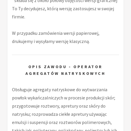
składa się z około połowy objętości wersji graficznej
To Ty decydujesz, którą wersję zastosujesz w swojej
firmie.
W przypadku zamówienia wersji papierowej,
drukujemy i wysyłamy wersję klasyczną.
OPIS ZAWODU - OPERATOR
AGREGATÓW NATRYSKOWYCH
Obsługuje agregaty natryskowe do wytwarzania
powłok wykańczalniczych w procesie produkcji skór;
przygotowuje roztwory, apretury oraz skóry do
natrysku; rozprowadza ciekłe apretury używając
emulsji i suspensji oraz roztworów polimerowych,
takich jak: poliuterany, poliakrylany, poliestry lub ich