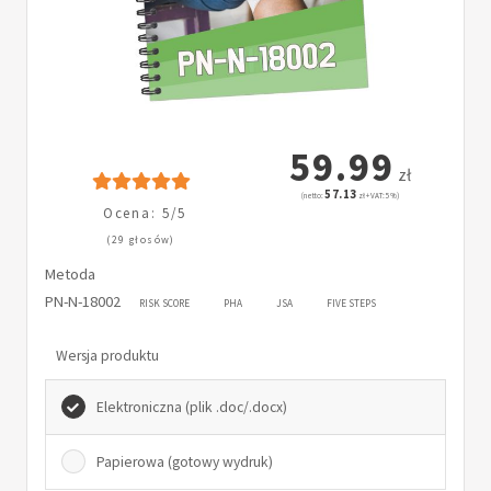
59.99
zł
57.13
(netto:
zł + VAT: 5%)
Ocena: 5/5
(29 głosów)
Metoda
PN-N-18002
RISK SCORE
PHA
JSA
FIVE STEPS
Wersja produktu
Elektroniczna (plik .doc/.docx)
Papierowa (gotowy wydruk)