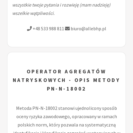
wszystkie twoje pytania i rozwieję (mam nadzieję)
wszelkie wątpliwości.
+48 533 988 811
biuro@allebhp.pl
OPERATOR AGREGATÓW
NATRYSKOWYCH - OPIS METODY
PN-N-18002
Metoda PN-N-18002 stanowi ujednolicony sposób
oceny ryzyka zawodowego, opracowany w ramach
polskich norm, który pozwala na systematyczną
identyfikację i klasyfikację zagrożeń występujących w