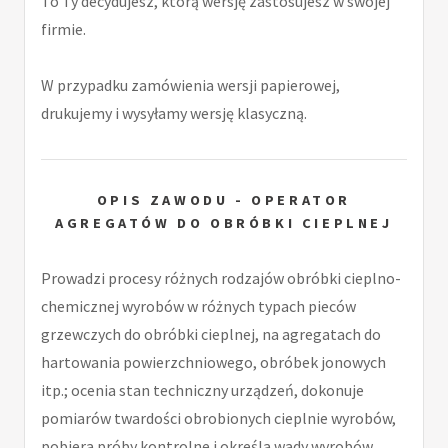
To Ty decydujesz, którą wersję zastosujesz w swojej
firmie.
W przypadku zamówienia wersji papierowej,
drukujemy i wysyłamy wersję klasyczną.
OPIS ZAWODU - OPERATOR
AGREGATÓW DO OBRÓBKI CIEPLNEJ
Prowadzi procesy różnych rodzajów obróbki cieplno-
chemicznej wyrobów w różnych typach pieców
grzewczych do obróbki cieplnej, na agregatach do
hartowania powierzchniowego, obróbek jonowych
itp.; ocenia stan techniczny urządzeń, dokonuje
pomiarów twardości obrobionych cieplnie wyrobów,
pobiera próby kontrolne i określa wady wyrobów.