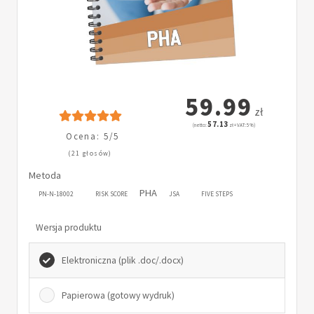
59.99
zł
57.13
(netto:
zł + VAT: 5%)
Ocena: 5/5
(21 głosów)
Metoda
PHA
PN-N-18002
RISK SCORE
JSA
FIVE STEPS
Wersja produktu
Elektroniczna (plik .doc/.docx)
Papierowa (gotowy wydruk)